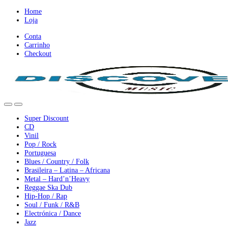
Ir
Ir
Home
para
para
Loja
a
o
Conta
nevegação
conteúdo
Carrinho
Checkout
Super Discount
CD
Vinil
Pop / Rock
Portuguesa
Blues / Country / Folk
Brasileira – Latina – Africana
Metal – Hard’n’Heavy
Reggae Ska Dub
Hip-Hop / Rap
Soul / Funk / R&B
Electrónica / Dance
Jazz