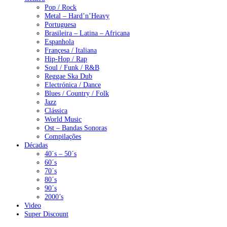
Pop / Rock
Metal – Hard’n’Heavy
Portuguesa
Brasileira – Latina – Africana
Espanhola
Françesa / Italiana
Hip-Hop / Rap
Soul / Funk / R&B
Reggae Ska Dub
Electrónica / Dance
Blues / Country / Folk
Jazz
Clássica
World Music
Ost – Bandas Sonoras
Compilações
Décadas
40´s – 50´s
60´s
70´s
80´s
90´s
2000’s
Video
Super Discount