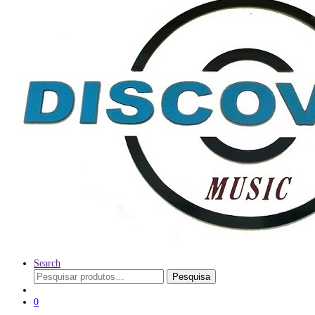
Search
Pesquisar
Pesquisa
por:
0