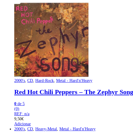
2000's
,
CD
,
Hard-Rock
,
Metal - Hard'n'Heavy
Red Hot Chili Peppers – The Zephyr Song
0
de 5
(0)
REF: n/a
9,50
€
Adicionar
2000's
,
CD
,
Heavy-Metal
,
Metal - Hard'n'Heavy