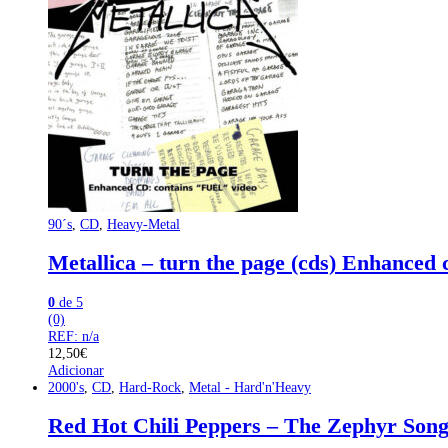
90´s
,
CD
,
Heavy-Metal
Metallica – turn the page (cds) Enhanced 
0
de 5
(0)
REF: n/a
12,50
€
Adicionar
2000's
,
CD
,
Hard-Rock
,
Metal - Hard'n'Heavy
Red Hot Chili Peppers – The Zephyr Song