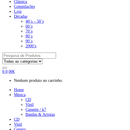
Clássica
Compilações
Loja
Décadas
40´s – 50´s
60´s
70´s
80´s
90´s
2000’s
Pesquisar
por:
0
0,00
€
Nenhum produto no carrinho.
Home
Música
CD
Vinil
Cassette / k7
Bandas & Artistas
CD
Vinil
Genero