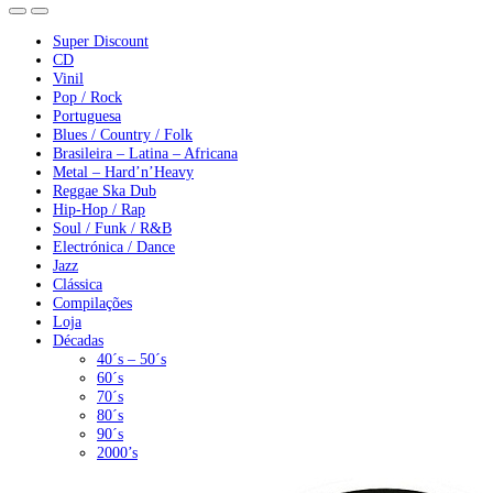
Super Discount
CD
Vinil
Pop / Rock
Portuguesa
Blues / Country / Folk
Brasileira – Latina – Africana
Metal – Hard’n’Heavy
Reggae Ska Dub
Hip-Hop / Rap
Soul / Funk / R&B
Electrónica / Dance
Jazz
Clássica
Compilações
Loja
Décadas
40´s – 50´s
60´s
70´s
80´s
90´s
2000’s