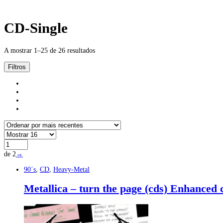
CD-Single
A mostrar 1–25 de 26 resultados
Filtros
de 2
→
90´s
,
CD
,
Heavy-Metal
Metallica – turn the page (cds) Enhanced 