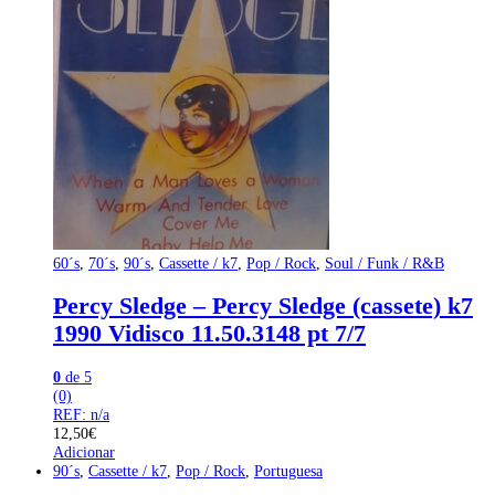
60´s
,
70´s
,
90´s
,
Cassette / k7
,
Pop / Rock
,
Soul / Funk / R&B
Percy Sledge – Percy Sledge (cassete) k7
1990 Vidisco 11.50.3148 pt 7/7
0
de 5
(0)
REF: n/a
12,50
€
Adicionar
90´s
,
Cassette / k7
,
Pop / Rock
,
Portuguesa