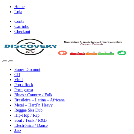
Ir
Ir
Home
para
para
Loja
a
o
Conta
nevegação
conteúdo
Carrinho
Checkout
Super Discount
CD
Vinil
Pop / Rock
Portuguesa
Blues / Country / Folk
Brasileira – Latina – Africana
Metal – Hard’n’Heavy
Reggae Ska Dub
Hip-Hop / Rap
Soul / Funk / R&B
Electrónica / Dance
Jazz