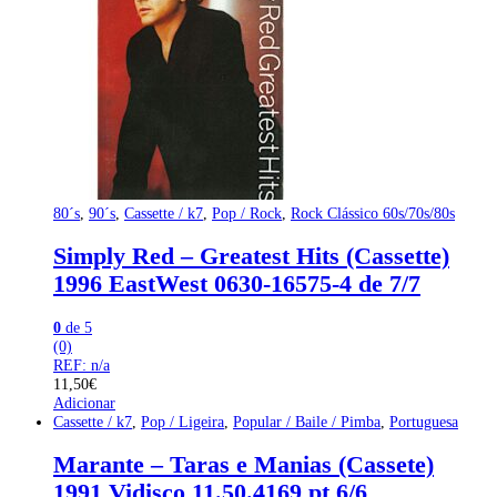
80´s
,
90´s
,
Cassette / k7
,
Pop / Rock
,
Rock Clássico 60s/70s/80s
Simply Red – Greatest Hits (Cassette)
1996 EastWest 0630-16575-4 de 7/7
0
de 5
(0)
REF: n/a
11,50
€
Adicionar
Cassette / k7
,
Pop / Ligeira
,
Popular / Baile / Pimba
,
Portuguesa
Marante – Taras e Manias (Cassete)
1991 Vidisco 11.50.4169 pt 6/6