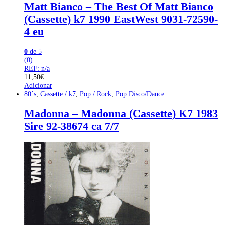
Matt Bianco – The Best Of Matt Bianco
(Cassette) k7 1990 EastWest 9031-72590-
4 eu
0
de 5
(0)
REF: n/a
11,50
€
Adicionar
80´s
,
Cassette / k7
,
Pop / Rock
,
Pop Disco/Dance
Madonna – Madonna (Cassette) K7 1983
Sire 92-38674 ca 7/7