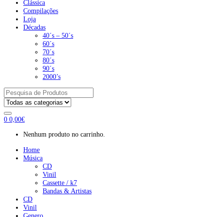
Clássica
Compilações
Loja
Décadas
40´s – 50´s
60´s
70´s
80´s
90´s
2000’s
Pesquisar
por:
0
0,00
€
Nenhum produto no carrinho.
Home
Música
CD
Vinil
Cassette / k7
Bandas & Artistas
CD
Vinil
Genero