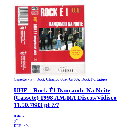
Cassette / k7
,
Rock Clássico 60s/70s/80s
,
Rock Português
UHF – Rock É! Dançando Na Noite
(Cassete) 1998 AM.RA Discos/Vidisco
11.50.7683 pt 7/7
0
de 5
(0)
REF: n/a