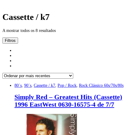
Cassette / k7
A mostrar todos os 8 resultados
Filtros
80´s
,
90´s
,
Cassette / k7
,
Pop / Rock
,
Rock Clássico 60s/70s/80s
Simply Red – Greatest Hits (Cassette)
1996 EastWest 0630-16575-4 de 7/7