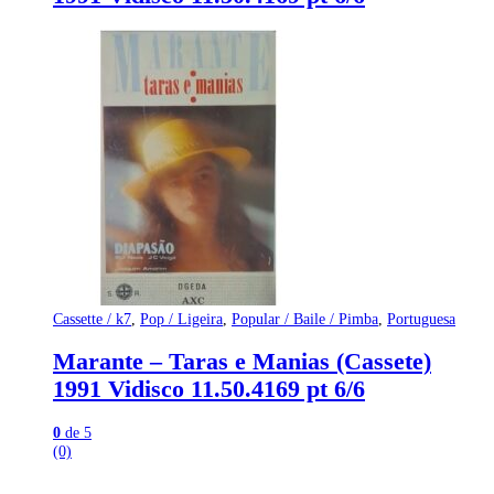
Cassette / k7
,
Pop / Ligeira
,
Popular / Baile / Pimba
,
Portuguesa
Marante – Taras e Manias (Cassete)
1991 Vidisco 11.50.4169 pt 6/6
0
de 5
(0)