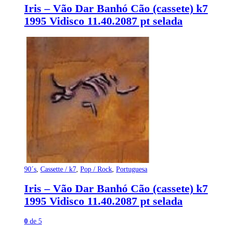
Iris – Vão Dar Banhó Cão (cassete) k7
1995 Vidisco 11.40.2087 pt selada
90´s
,
Cassette / k7
,
Pop / Rock
,
Portuguesa
Iris – Vão Dar Banhó Cão (cassete) k7
1995 Vidisco 11.40.2087 pt selada
0
de 5