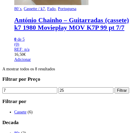
80´s
,
Cassette / k7
,
Fado
,
Portuguesa
António Chainho – Guitarradas (cassete)
k7 1980 Movieplay MOV K7P 99 pt 7/7
0
de 5
(0)
REF: n/a
16,50
€
Adicionar
A mostrar todos os 8 resultados
Filtrar por Preço
Preço
Preço
Filtrar
mínimo
máximo
Filtrar por
Cassete
(6)
Decada
80s
(2)