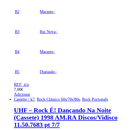
B2
Marante–
B3
Rui Nova–
B4
Marante–
B5
Diapasão–
REF: n/a
7,00
€
Adicionar
Cassette / k7
,
Rock Clássico 60s/70s/80s
,
Rock Português
UHF – Rock É! Dançando Na Noite
(Cassete) 1998 AM.RA Discos/Vidisco
11.50.7683 pt 7/7