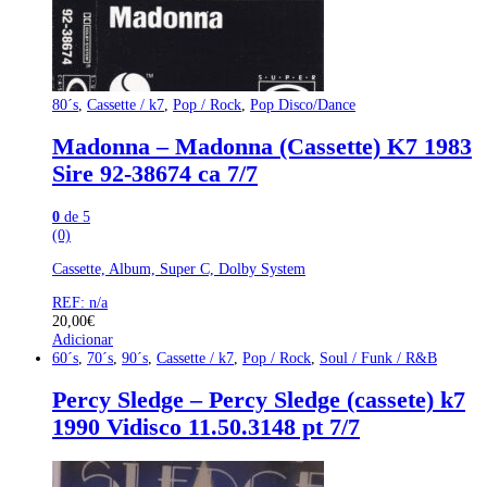
80´s
,
Cassette / k7
,
Pop / Rock
,
Pop Disco/Dance
Madonna – Madonna (Cassette) K7 1983
Sire 92-38674 ca 7/7
0
de 5
(0)
Cassette, Album, Super C, Dolby System
REF: n/a
20,00
€
Adicionar
60´s
,
70´s
,
90´s
,
Cassette / k7
,
Pop / Rock
,
Soul / Funk / R&B
Percy Sledge – Percy Sledge (cassete) k7
1990 Vidisco 11.50.3148 pt 7/7