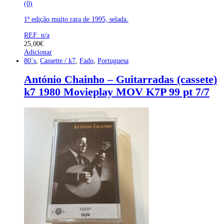
(0)
1ª edição muito rara de 1995, selada.
REF: n/a
25,00
€
Adicionar
80´s
,
Cassette / k7
,
Fado
,
Portuguesa
António Chainho – Guitarradas (cassete)
k7 1980 Movieplay MOV K7P 99 pt 7/7