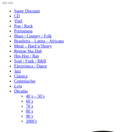
Super Discount
CD
Vinil
Pop / Rock
Portuguesa
Blues / Country / Folk
Brasileira – Latina – Africana
Metal – Hard’n’Heavy
Reggae Ska Dub
Hip-Hop / Rap
Soul / Funk / R&B
Electrónica / Dance
Jazz
Clássica
Compilações
Loja
Décadas
40´s – 50´s
60´s
70´s
80´s
90´s
2000’s