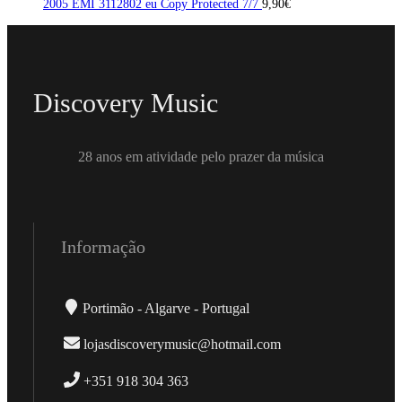
2005 EMI 3112802 eu Copy Protected 7/7
9,90
€
Discovery Music
28 anos em atividade pelo prazer da música
Informação
Portimão - Algarve - Portugal
lojasdiscoverymusic@hotmail.com
+351 918 304 363