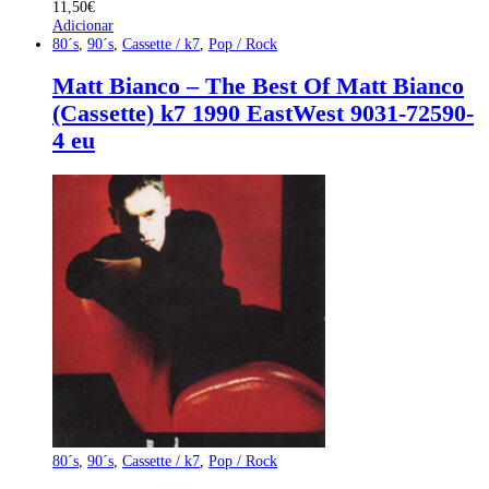
11,50
€
Adicionar
80´s
,
90´s
,
Cassette / k7
,
Pop / Rock
Matt Bianco – The Best Of Matt Bianco
(Cassette) k7 1990 EastWest 9031-72590-
4 eu
80´s
,
90´s
,
Cassette / k7
,
Pop / Rock