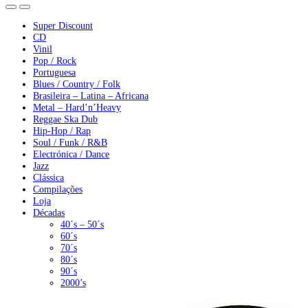
Super Discount
CD
Vinil
Pop / Rock
Portuguesa
Blues / Country / Folk
Brasileira – Latina – Africana
Metal – Hard’n’Heavy
Reggae Ska Dub
Hip-Hop / Rap
Soul / Funk / R&B
Electrónica / Dance
Jazz
Clássica
Compilações
Loja
Décadas
40´s – 50´s
60´s
70´s
80´s
90´s
2000’s