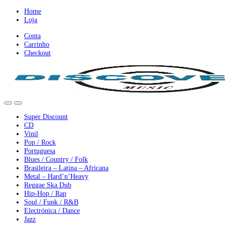
Ir
Ir
Home
para
para
Loja
a
o
Conta
nevegação
conteúdo
Carrinho
Checkout
Super Discount
CD
Vinil
Pop / Rock
Portuguesa
Blues / Country / Folk
Brasileira – Latina – Africana
Metal – Hard’n’Heavy
Reggae Ska Dub
Hip-Hop / Rap
Soul / Funk / R&B
Electrónica / Dance
Jazz