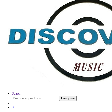
Search
Pesquisar
Pesquisa
por:
0