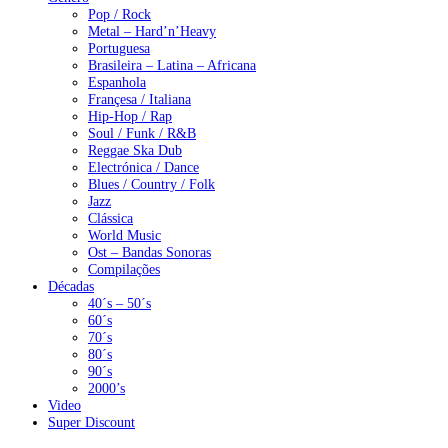
Pop / Rock
Metal – Hard’n’Heavy
Portuguesa
Brasileira – Latina – Africana
Espanhola
Françesa / Italiana
Hip-Hop / Rap
Soul / Funk / R&B
Reggae Ska Dub
Electrónica / Dance
Blues / Country / Folk
Jazz
Clássica
World Music
Ost – Bandas Sonoras
Compilações
Décadas
40´s – 50´s
60´s
70´s
80´s
90´s
2000’s
Video
Super Discount