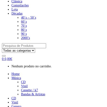
Clássica
Compilações
Loja
Décadas
40´s – 50´s
60´s
70´s
80´s
90´s
2000’s
Pesquisar
por:
0
0,00
€
Nenhum produto no carrinho.
Home
Música
CD
Vinil
Cassette / k7
Bandas & Artistas
CD
Vinil
Genero