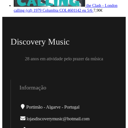
the Clash - London
calling (cd) 1979 Columbia COL4601142 eu 5/6
7,90
€
Discovery Music
28 anos em atividade pelo prazer da música
Informação
Portimão - Algarve - Portugal
lojasdiscoverymusic@hotmail.com