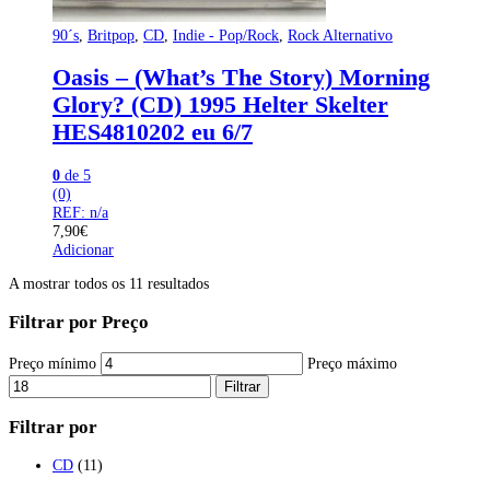
90´s
,
Britpop
,
CD
,
Indie - Pop/Rock
,
Rock Alternativo
Oasis – (What’s The Story) Morning
Glory? (CD) 1995 Helter Skelter
HES4810202 eu 6/7
0
de 5
(0)
REF: n/a
7,90
€
Adicionar
A mostrar todos os 11 resultados
Filtrar por Preço
Preço mínimo
Preço máximo
Filtrar
Filtrar por
CD
(11)