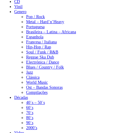
CD
Vinil
Genero
Pop / Rock
Metal – Hard’n’Heavy
Portuguesa
Brasileira – Latina – Africana
Espanhola
Françesa / Italiana
Hip-Hop / Rap
Soul / Funk / R&B
Reggae Ska Dub
Electrónica / Dance
Blues / Country / Folk
Jazz
Clássica
World Music
Ost – Bandas Sonoras
Compilações
Décadas
40´s – 50´s
60´s
70´s
80´s
90´s
2000’s
Video