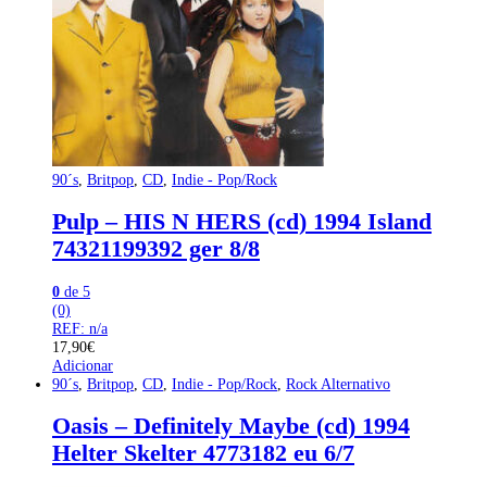
90´s
,
Britpop
,
CD
,
Indie - Pop/Rock
Pulp – HIS N HERS (cd) 1994 Island
74321199392 ger 8/8
0
de 5
(0)
REF: n/a
17,90
€
Adicionar
90´s
,
Britpop
,
CD
,
Indie - Pop/Rock
,
Rock Alternativo
Oasis – Definitely Maybe (cd) 1994
Helter Skelter 4773182 eu 6/7