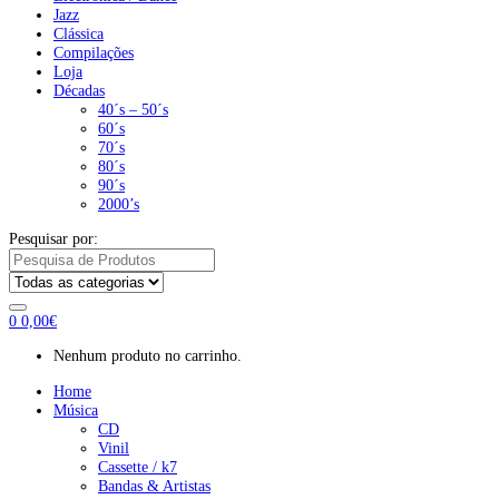
Jazz
Clássica
Compilações
Loja
Décadas
40´s – 50´s
60´s
70´s
80´s
90´s
2000’s
Pesquisar por:
0
0,00
€
Nenhum produto no carrinho.
Home
Música
CD
Vinil
Cassette / k7
Bandas & Artistas