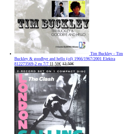
Tim Buckley - Tim
Buckley & goodbye and hello (cd) 1966/1967/2001 Elektra
‎812273569-2 eu 7/7
11,50
€
12,50
€