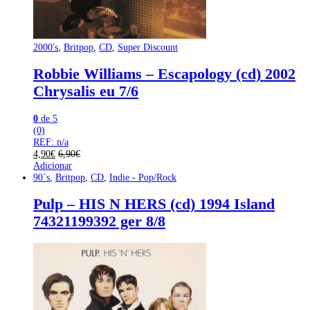
2000's
,
Britpop
,
CD
,
Super Discount
Robbie Williams – Escapology (cd) 2002
Chrysalis eu 7/6
0
de 5
(0)
REF: n/a
4,90
€
6,90
€
Adicionar
90´s
,
Britpop
,
CD
,
Indie - Pop/Rock
Pulp – HIS N HERS (cd) 1994 Island
74321199392 ger 8/8