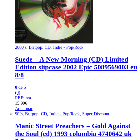
2000's
,
Britpop
,
CD
,
Indie - Pop/Rock
Suede – A New Morning (CD) Limited
Edition slipcase 2002 Epic 5089569003 eu
8/8
0
de 5
(0)
REF: n/a
15,99
€
Adicionar
90´s
,
Britpop
,
CD
,
Indie - Pop/Rock
,
Super Discount
Manic Street Preachers – Gold Against
the Soul (cd) 1993 columbia 4740642 uk