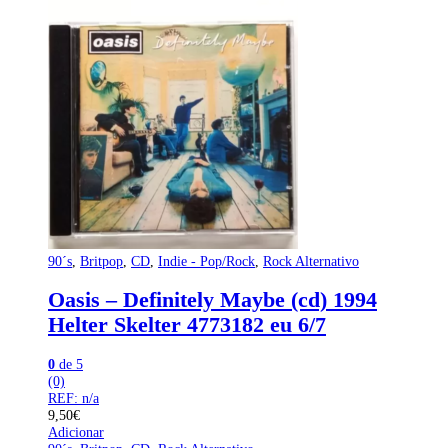
90´s
,
Britpop
,
CD
,
Indie - Pop/Rock
,
Rock Alternativo
Oasis – Definitely Maybe (cd) 1994
Helter Skelter 4773182 eu 6/7
0
de 5
(0)
REF: n/a
9,50
€
Adicionar