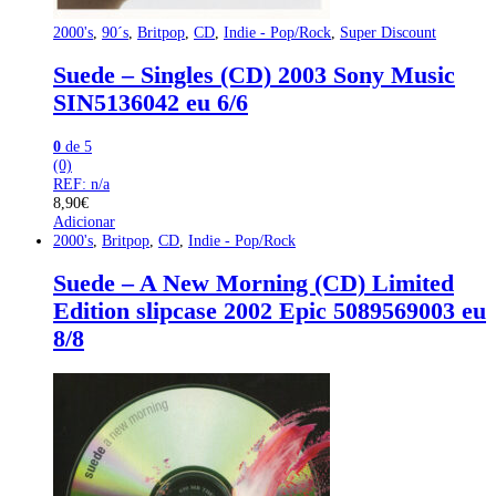
2000's
,
90´s
,
Britpop
,
CD
,
Indie - Pop/Rock
,
Super Discount
Suede – Singles (CD) 2003 Sony Music
SIN5136042 eu 6/6
0
de 5
(0)
REF: n/a
8,90
€
Adicionar
2000's
,
Britpop
,
CD
,
Indie - Pop/Rock
Suede – A New Morning (CD) Limited
Edition slipcase 2002 Epic 5089569003 eu
8/8