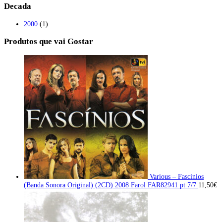
Decada
2000
(1)
Produtos que vai Gostar
Various – Fascínios
(Banda Sonora Original) (2CD) 2008 Farol FAR82941 pt 7/7
11,50
€