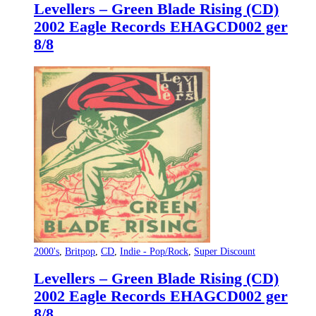
Levellers – Green Blade Rising (CD)
2002 Eagle Records EHAGCD002 ger
8/8
2000's
,
Britpop
,
CD
,
Indie - Pop/Rock
,
Super Discount
Levellers – Green Blade Rising (CD)
2002 Eagle Records EHAGCD002 ger
8/8