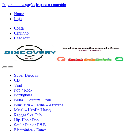
Ir para a nevegação
Ir para o conteúdo
Home
Loja
Conta
Carrinho
Checkout
Super Discount
CD
Vinil
Pop / Rock
Portuguesa
Blues / Country / Folk
Brasileira – Latina – Africana
Metal – Hard’n’Heavy
Reggae Ska Dub
Hip-Hop / Rap
Soul / Funk / R&B
Electrónica / Dance