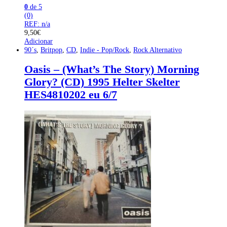
0
de 5
(0)
REF: n/a
9,50
€
Adicionar
90´s
,
Britpop
,
CD
,
Indie - Pop/Rock
,
Rock Alternativo
Oasis – (What’s The Story) Morning
Glory? (CD) 1995 Helter Skelter
HES4810202 eu 6/7