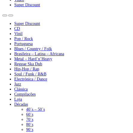
Super Discount
Super Discount
CD
Vinil
Pop / Rock
Portuguesa
Blues / Country / Folk
Brasileira – Latina – Africana
Metal – Hard’n’Heavy
Reggae Ska Dub
Hip-Hop / Rap
Soul / Funk / R&B
Electrónica / Dance
Jazz
Clássica
Compilações
Loja
Décadas
40´s – 50´s
60´s
70´s
80´s
90´s