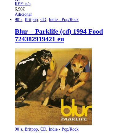
REF: n/a
6,90
€
Adicionar
90´s
,
Britpop
,
CD
,
Indie - Pop/Rock
Blur – Parklife (cd) 1994 Food
724382919421 eu
90´s
,
Britpop
,
CD
,
Indie - Pop/Rock