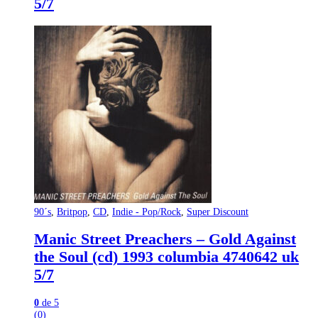
5/7
90´s
,
Britpop
,
CD
,
Indie - Pop/Rock
,
Super Discount
Manic Street Preachers – Gold Against
the Soul (cd) 1993 columbia 4740642 uk
5/7
0
de 5
(0)