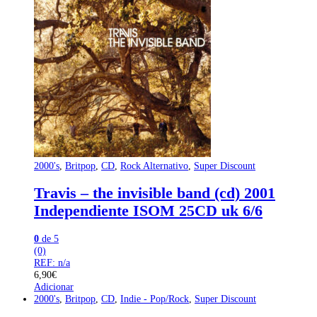
2000's
,
Britpop
,
CD
,
Rock Alternativo
,
Super Discount
Travis – the invisible band (cd) 2001
Independiente ISOM 25CD uk 6/6
0
de 5
(0)
REF: n/a
6,90
€
Adicionar
2000's
,
Britpop
,
CD
,
Indie - Pop/Rock
,
Super Discount