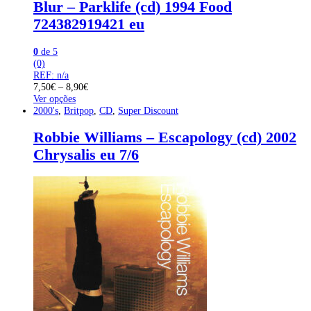
Blur – Parklife (cd) 1994 Food
724382919421 eu
0
de 5
(0)
REF: n/a
7,50
€
–
8,90
€
Ver opções
2000's
,
Britpop
,
CD
,
Super Discount
Robbie Williams – Escapology (cd) 2002
Chrysalis eu 7/6