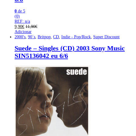
0
de 5
(0)
REF: n/a
9,90
€
11,90
€
Adicionar
2000's
,
90´s
,
Britpop
,
CD
,
Indie - Pop/Rock
,
Super Discount
Suede – Singles (CD) 2003 Sony Music
SIN5136042 eu 6/6