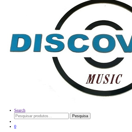
Search
Pesquisar
Pesquisa
por:
0