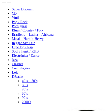
Super Discount
CD
Vinil
Pop / Rock
Portuguesa
Blues / Country / Folk
Brasileira – Latina – Africana
Metal – Hard’n’Heavy
Reggae Ska Dub
Hip-Hop / Rap
Soul / Funk / R&B
Electrónica / Dance
Jazz
Clássica
Compilações
Loja
Décadas
40´s – 50´s
60´s
70´s
80´s
90´s
2000’s