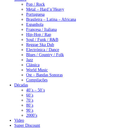
Pop / Rock
Metal – Hard’n’Heavy
Portuguesa
Brasileira – Latina – Africana
Espanhola
Françesa / Italiana
Hip-Hop / Rap
Soul / Funk / R&B
Reggae Ska Dub
Electrónica / Dance
Blues / Country / Folk
Jazz
Clássica
World Music
Ost – Bandas Sonoras
Compilações
Décadas
40´s – 50´s
60´s
70´s
80´s
90´s
2000’s
Video
Super Discount