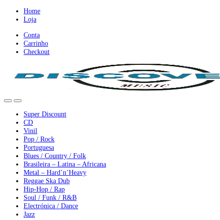
Ir
Ir
Home
para
para
Loja
a
o
Conta
nevegação
conteúdo
Carrinho
Checkout
Super Discount
CD
Vinil
Pop / Rock
Portuguesa
Blues / Country / Folk
Brasileira – Latina – Africana
Metal – Hard’n’Heavy
Reggae Ska Dub
Hip-Hop / Rap
Soul / Funk / R&B
Electrónica / Dance
Jazz