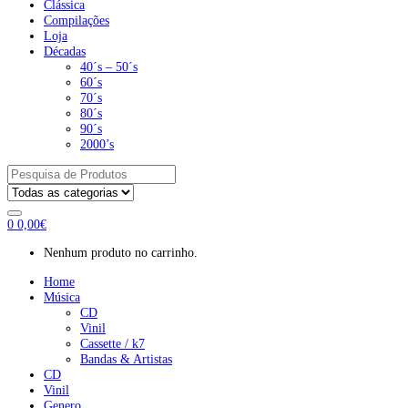
Clássica
Compilações
Loja
Décadas
40´s – 50´s
60´s
70´s
80´s
90´s
2000’s
Pesquisar
por:
0
0,00
€
Nenhum produto no carrinho.
Home
Música
CD
Vinil
Cassette / k7
Bandas & Artistas
CD
Vinil
Genero