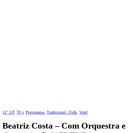
12" LP
,
70´s
,
Portuguesa
,
Tradiçional / Folk
,
Vinil
Beatriz Costa – Com Orquestra e