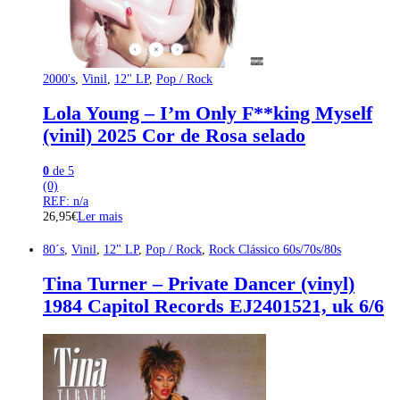
2000's
,
Vinil
,
12" LP
,
Pop / Rock
Lola Young – I’m Only F**king Myself
(vinil) 2025 Cor de Rosa selado
0
de 5
(0)
REF: n/a
26,95
€
Ler mais
80´s
,
Vinil
,
12" LP
,
Pop / Rock
,
Rock Clássico 60s/70s/80s
Tina Turner – Private Dancer (vinyl)
1984 Capitol Records EJ2401521, uk 6/6