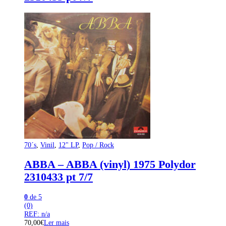
70´s
,
Vinil
,
12" LP
,
Pop / Rock
ABBA – ABBA (vinyl) 1975 Polydor
2310433 pt 7/7
0
de 5
(0)
REF: n/a
70,00
€
Ler mais