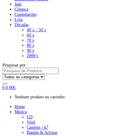
Jazz
Clássica
Compilações
Loja
Décadas
40´s – 50´s
60´s
70´s
80´s
90´s
2000’s
Pesquisar por:
0
0,00
€
Nenhum produto no carrinho.
Home
Música
CD
Vinil
Cassette / k7
Bandas & Artistas