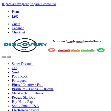
Ir para a nevegação
Ir para o conteúdo
Home
Loja
Conta
Carrinho
Checkout
Super Discount
CD
Vinil
Pop / Rock
Portuguesa
Blues / Country / Folk
Brasileira – Latina – Africana
Metal – Hard’n’Heavy
Reggae Ska Dub
Hip-Hop / Rap
Soul / Funk / R&B
Electrónica / Dance