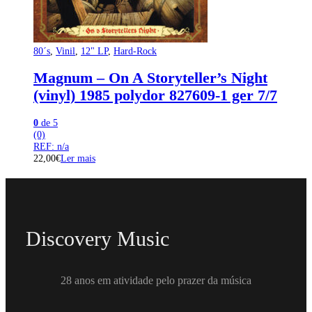
80´s
,
Vinil
,
12" LP
,
Hard-Rock
Magnum – On A Storyteller’s Night
(vinyl) 1985 polydor 827609-1 ger 7/7
0
de 5
(0)
REF: n/a
22,00
€
Ler mais
Discovery Music
28 anos em atividade pelo prazer da música