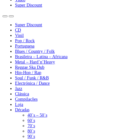
Super Discount
Super Discount
CD
Vinil
Pop / Rock
Portuguesa
Blues / Country / Folk
Brasileira – Latina – Africana
Metal – Hard’n’Heavy
Reggae Ska Dub
Hip-Hop / Rap
Soul / Funk / R&B
Electrónica / Dance
Jazz
Clássica
Compilações
Loja
Décadas
40´s – 50´s
60´s
70´s
80´s
90´s