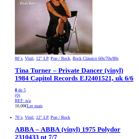
80´s
,
Vinil
,
12" LP
,
Pop / Rock
,
Rock Clássico 60s/70s/80s
Tina Turner – Private Dancer (vinyl)
1984 Capitol Records EJ2401521, uk 6/6
0
de 5
(0)
REF: n/a
10,00
€
Ler mais
70´s
,
Vinil
,
12" LP
,
Pop / Rock
ABBA – ABBA (vinyl) 1975 Polydor
2310433 pt 7/7