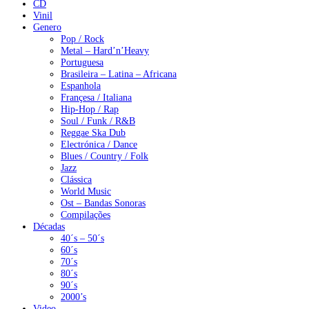
CD
Vinil
Genero
Pop / Rock
Metal – Hard’n’Heavy
Portuguesa
Brasileira – Latina – Africana
Espanhola
Françesa / Italiana
Hip-Hop / Rap
Soul / Funk / R&B
Reggae Ska Dub
Electrónica / Dance
Blues / Country / Folk
Jazz
Clássica
World Music
Ost – Bandas Sonoras
Compilações
Décadas
40´s – 50´s
60´s
70´s
80´s
90´s
2000’s
Video