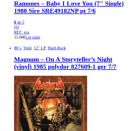
Ramones – Baby I Love You (7″ Single)
1980 Sire SRE49182NP pt 7/6
0
de 5
(0)
REF: n/a
15,00
€
Ler mais
80´s
,
Vinil
,
12" LP
,
Hard-Rock
Magnum – On A Storyteller’s Night
(vinyl) 1985 polydor 827609-1 ger 7/7