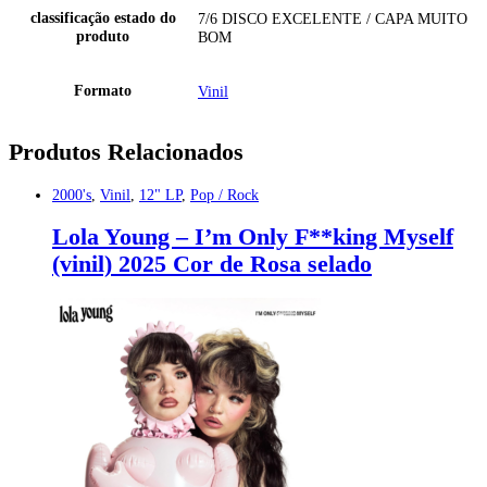
classificação estado do
7/6 DISCO EXCELENTE / CAPA MUITO
produto
BOM
Formato
Vinil
Produtos Relacionados
2000's
,
Vinil
,
12" LP
,
Pop / Rock
Lola Young – I’m Only F**king Myself
(vinil) 2025 Cor de Rosa selado