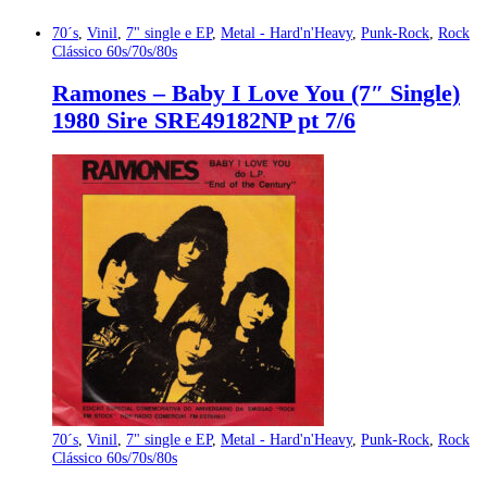
70´s
,
Vinil
,
7" single e EP
,
Metal - Hard'n'Heavy
,
Punk-Rock
,
Rock
Clássico 60s/70s/80s
Ramones – Baby I Love You (7″ Single)
1980 Sire SRE49182NP pt 7/6
70´s
,
Vinil
,
7" single e EP
,
Metal - Hard'n'Heavy
,
Punk-Rock
,
Rock
Clássico 60s/70s/80s