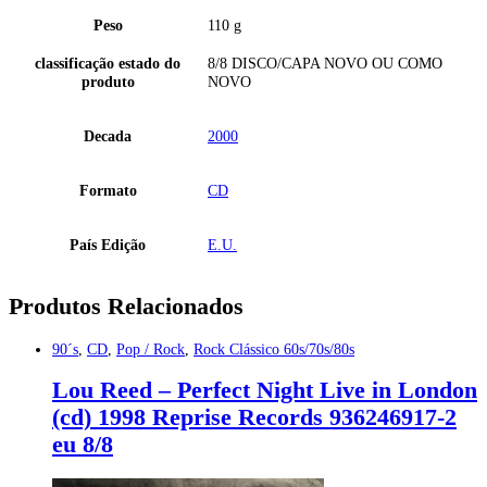
Peso
110 g
classificação estado do
8/8 DISCO/CAPA NOVO OU COMO
produto
NOVO
Decada
2000
Formato
CD
País Edição
E.U.
Produtos Relacionados
90´s
,
CD
,
Pop / Rock
,
Rock Clássico 60s/70s/80s
Lou Reed – Perfect Night Live in London
(cd) 1998 Reprise Records 936246917-2
eu 8/8