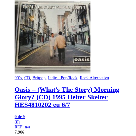
90´s
,
CD
,
Britpop
,
Indie - Pop/Rock
,
Rock Alternativo
Oasis – (What’s The Story) Morning
Glory? (CD) 1995 Helter Skelter
HES4810202 eu 6/7
0
de 5
(0)
REF: n/a
7,90
€