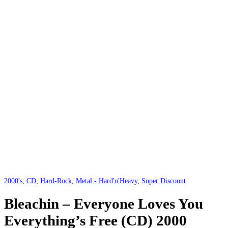
2000's
,
CD
,
Hard-Rock
,
Metal - Hard'n'Heavy
,
Super Discount
Bleachin – Everyone Loves You
Everything’s Free (CD) 2000