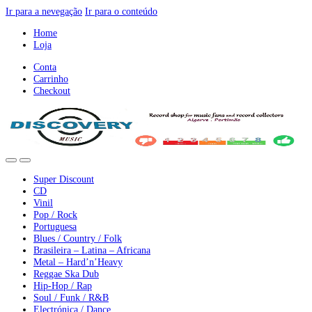
Ir para a nevegação
Ir para o conteúdo
Home
Loja
Conta
Carrinho
Checkout
Super Discount
CD
Vinil
Pop / Rock
Portuguesa
Blues / Country / Folk
Brasileira – Latina – Africana
Metal – Hard’n’Heavy
Reggae Ska Dub
Hip-Hop / Rap
Soul / Funk / R&B
Electrónica / Dance