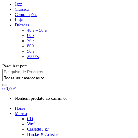
Jazz
Clássica
Compilações
Loja
Décadas
40´s – 50´s
60´s
70´s
80´s
90´s
2000’s
Pesquisar por:
0
0,00
€
Nenhum produto no carrinho.
Home
Música
CD
Vinil
Cassette / k7
Bandas & Artistas