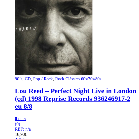
90´s
,
CD
,
Pop / Rock
,
Rock Clássico 60s/70s/80s
Lou Reed – Perfect Night Live in London
(cd) 1998 Reprise Records 936246917-2
eu 8/8
0
de 5
(0)
REF: n/a
16,90
€