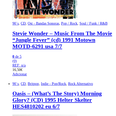
90´s
,
CD
,
Ost - Bandas Sonoras
,
Pop / Rock
,
Soul / Funk / R&B
Stevie Wonder – Music From The Movie
“Jungle Fever” (cd) 1991 Motown
MOTD-6291 usa 7/7
0
de 5
(0)
REF: n/a
16,50
€
Adicionar
90´s
,
CD
,
Britpop
,
Indie - Pop/Rock
,
Rock Alternativo
Oasis – (What’s The Story) Morning
Glory? (CD) 1995 Helter Skelter
HES4810202 eu 6/7