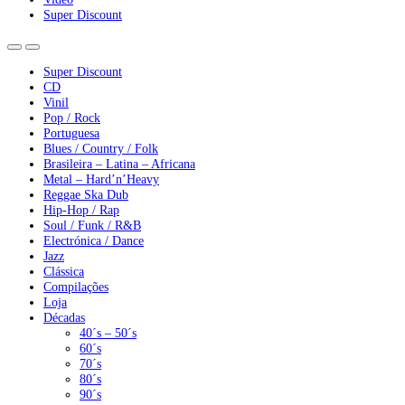
Super Discount
Super Discount
CD
Vinil
Pop / Rock
Portuguesa
Blues / Country / Folk
Brasileira – Latina – Africana
Metal – Hard’n’Heavy
Reggae Ska Dub
Hip-Hop / Rap
Soul / Funk / R&B
Electrónica / Dance
Jazz
Clássica
Compilações
Loja
Décadas
40´s – 50´s
60´s
70´s
80´s
90´s