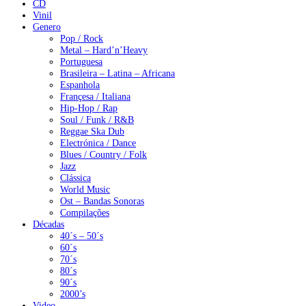
CD
Vinil
Genero
Pop / Rock
Metal – Hard’n’Heavy
Portuguesa
Brasileira – Latina – Africana
Espanhola
Françesa / Italiana
Hip-Hop / Rap
Soul / Funk / R&B
Reggae Ska Dub
Electrónica / Dance
Blues / Country / Folk
Jazz
Clássica
World Music
Ost – Bandas Sonoras
Compilações
Décadas
40´s – 50´s
60´s
70´s
80´s
90´s
2000’s
Video