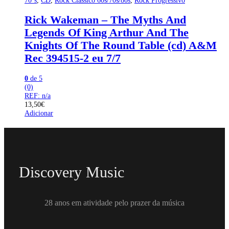
70´s
,
CD
,
Rock Clássico 60s/70s/80s
,
Rock Progressivo
Rick Wakeman – The Myths And
Legends Of King Arthur And The
Knights Of The Round Table (cd) A&M
Rec 394515-2 eu 7/7
0
de 5
(0)
REF: n/a
13,50
€
Adicionar
Discovery Music
28 anos em atividade pelo prazer da música