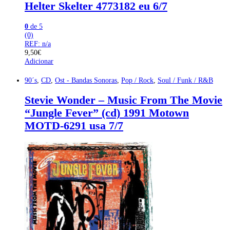
Helter Skelter 4773182 eu 6/7
0
de 5
(0)
REF: n/a
9,50
€
Adicionar
90´s
,
CD
,
Ost - Bandas Sonoras
,
Pop / Rock
,
Soul / Funk / R&B
Stevie Wonder – Music From The Movie
“Jungle Fever” (cd) 1991 Motown
MOTD-6291 usa 7/7