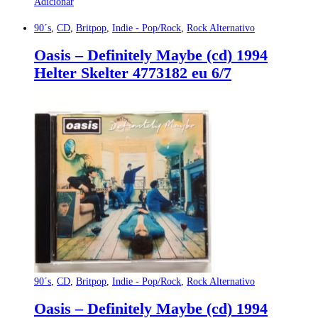
Adicionar
90´s
,
CD
,
Britpop
,
Indie - Pop/Rock
,
Rock Alternativo
Oasis – Definitely Maybe (cd) 1994
Helter Skelter 4773182 eu 6/7
90´s
,
CD
,
Britpop
,
Indie - Pop/Rock
,
Rock Alternativo
Oasis – Definitely Maybe (cd) 1994