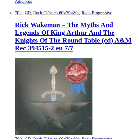
Adicionar
70´s
,
CD
,
Rock Clássico 60s/70s/80s
,
Rock Progressivo
Rick Wakeman – The Myths And
Legends Of King Arthur And The
Knights Of The Round Table (cd) A&M
Rec 394515-2 eu 7/7