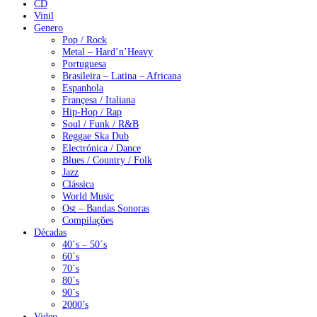
CD
Vinil
Genero
Pop / Rock
Metal – Hard’n’Heavy
Portuguesa
Brasileira – Latina – Africana
Espanhola
Françesa / Italiana
Hip-Hop / Rap
Soul / Funk / R&B
Reggae Ska Dub
Electrónica / Dance
Blues / Country / Folk
Jazz
Clássica
World Music
Ost – Bandas Sonoras
Compilações
Décadas
40´s – 50´s
60´s
70´s
80´s
90´s
2000’s
Video