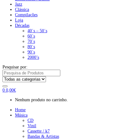
Jazz
Clássica
Compilações
Loja
Décadas
40´s – 50´s
60´s
70´s
80´s
90´s
2000’s
Pesquisar por:
0
0,00
€
Nenhum produto no carrinho.
Home
Música
CD
Vinil
Cassette / k7
Bandas & Artistas