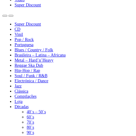
Super Discount
Super Discount
CD
Vinil
Pop / Rock
Portuguesa
Blues / Country / Folk
Brasileira – Latina – Africana
Metal – Hard’n’Heavy
Reggae Ska Dub
Hip-Hop / Rap
Soul / Funk / R&B
Electrónica / Dance
Jazz
Clássica
Compilações
Loja
Décadas
40´s – 50´s
60´s
70´s
80´s
90´s