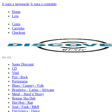
Ir para a nevegação
Ir para o conteúdo
Home
Loja
Conta
Carrinho
Checkout
Super Discount
CD
Vinil
Pop / Rock
Portuguesa
Blues / Country / Folk
Brasileira – Latina – Africana
Metal – Hard’n’Heavy
Reggae Ska Dub
Hip-Hop / Rap
Soul / Funk / R&B
Electrónica / Dance