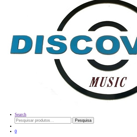
Search
Pesquisar
Pesquisa
por:
0