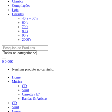
Clássica
Compilações
Loja
Décadas
40´s – 50´s
60´s
70´s
80´s
90´s
2000’s
Pesquisar
por:
0
0,00
€
Nenhum produto no carrinho.
Home
Música
CD
Vinil
Cassette / k7
Bandas & Artistas
CD
Vinil
Genero