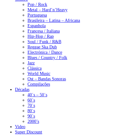
Pop / Rock
Metal – Hard’n’Heavy
Portuguesa
Brasileira – Latina – Africana
Espanhola
Françesa / Italiana
Hip-Hop / Rap
Soul / Funk / R&B
Reggae Ska Dub
Electrónica / Dance
Blues / Country / Folk
Jazz
Clássica
World Music
Ost – Bandas Sonoras
Compilações
Décadas
40´s – 50´s
60´s
70´s
80´s
90´s
2000’s
Video
Super Discount