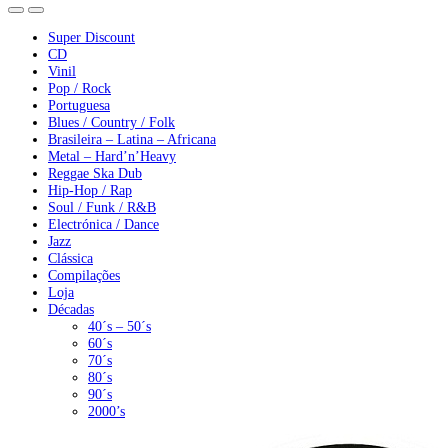
Super Discount
CD
Vinil
Pop / Rock
Portuguesa
Blues / Country / Folk
Brasileira – Latina – Africana
Metal – Hard’n’Heavy
Reggae Ska Dub
Hip-Hop / Rap
Soul / Funk / R&B
Electrónica / Dance
Jazz
Clássica
Compilações
Loja
Décadas
40´s – 50´s
60´s
70´s
80´s
90´s
2000’s