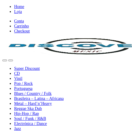
Ir
Ir
Home
para
para
Loja
a
o
Conta
nevegação
conteúdo
Carrinho
Checkout
Super Discount
CD
Vinil
Pop / Rock
Portuguesa
Blues / Country / Folk
Brasileira – Latina – Africana
Metal – Hard’n’Heavy
Reggae Ska Dub
Hip-Hop / Rap
Soul / Funk / R&B
Electrónica / Dance
Jazz