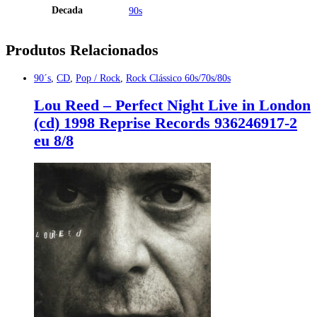
Decada
90s
Produtos Relacionados
90´s
,
CD
,
Pop / Rock
,
Rock Clássico 60s/70s/80s
Lou Reed – Perfect Night Live in London
(cd) 1998 Reprise Records 936246917-2
eu 8/8