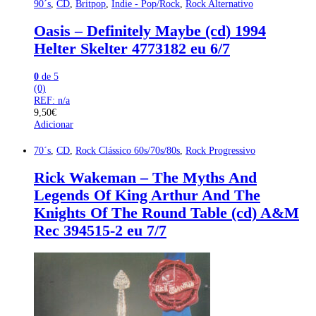
90´s
,
CD
,
Britpop
,
Indie - Pop/Rock
,
Rock Alternativo
Oasis – Definitely Maybe (cd) 1994
Helter Skelter 4773182 eu 6/7
0
de 5
(0)
REF: n/a
9,50
€
Adicionar
70´s
,
CD
,
Rock Clássico 60s/70s/80s
,
Rock Progressivo
Rick Wakeman – The Myths And
Legends Of King Arthur And The
Knights Of The Round Table (cd) A&M
Rec 394515-2 eu 7/7