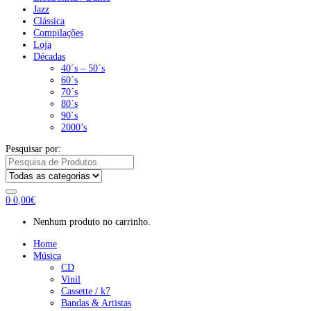
Jazz
Clássica
Compilações
Loja
Décadas
40´s – 50´s
60´s
70´s
80´s
90´s
2000’s
Pesquisar por:
0
0,00
€
Nenhum produto no carrinho.
Home
Música
CD
Vinil
Cassette / k7
Bandas & Artistas