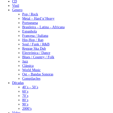
CD
Vinil
Genero
Pop / Rock
Metal – Hard’n’Heavy
Portuguesa
Brasileira – Latina – Africana
Espanhola
Françesa / Italiana
Hip-Hop / Rap
Soul / Funk / R&B
Reggae Ska Dub
Electrónica / Dance
Blues / Country / Folk
Jazz
Clássica
World Music
Ost – Bandas Sonoras
Compilações
Décadas
40´s – 50´s
60´s
70´s
80´s
90´s
2000’s
Video