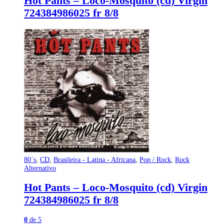
Hot Pants – Loco-Mosquito (cd) Virgin
724384986025 fr 8/8
80´s
,
CD
,
Brasileira - Latina - Africana
,
Pop / Rock
,
Rock
Alternativo
Hot Pants – Loco-Mosquito (cd) Virgin
724384986025 fr 8/8
0
de 5