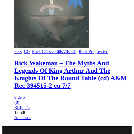
70´s
,
CD
,
Rock Clássico 60s/70s/80s
,
Rock Progressivo
Rick Wakeman – The Myths And
Legends Of King Arthur And The
Knights Of The Round Table (cd) A&M
Rec 394515-2 eu 7/7
0
de 5
(0)
REF: n/a
13,50
€
Adicionar