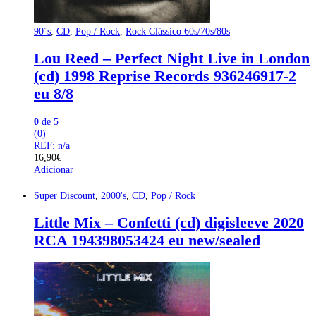
90´s
,
CD
,
Pop / Rock
,
Rock Clássico 60s/70s/80s
Lou Reed – Perfect Night Live in London
(cd) 1998 Reprise Records 936246917-2
eu 8/8
0
de 5
(0)
REF: n/a
16,90
€
Adicionar
Super Discount
,
2000's
,
CD
,
Pop / Rock
Little Mix – Confetti (cd) digisleeve 2020
RCA 194398053424 eu new/sealed