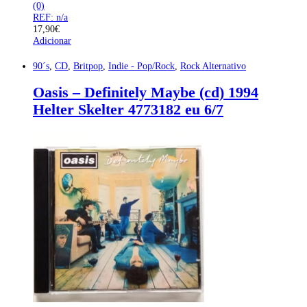
(0)
REF: n/a
17,90
€
Adicionar
90´s
,
CD
,
Britpop
,
Indie - Pop/Rock
,
Rock Alternativo
Oasis – Definitely Maybe (cd) 1994
Helter Skelter 4773182 eu 6/7