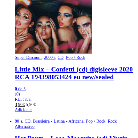
Super Discount
,
2000's
,
CD
,
Pop / Rock
Little Mix – Confetti (cd) digisleeve 2020
RCA 194398053424 eu new/sealed
0
de 5
(0)
REF: n/a
3,90
€
5,90
€
Adicionar
80´s
,
CD
,
Brasileira - Latina - Africana
,
Pop / Rock
,
Rock
Alternativo