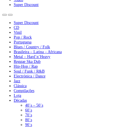
Super Discount
Super Discount
CD
Vinil
Pop / Rock
Portuguesa
Blues / Country / Folk
Brasileira – Latina – Africana
Metal – Hard’n’Heavy
Reggae Ska Dub
Hip-Hop / Rap
Soul / Funk / R&B
Electrónica / Dance
Jazz
Clássica
Compilações
Loja
Décadas
40´s – 50´s
60´s
70´s
80´s
90´s