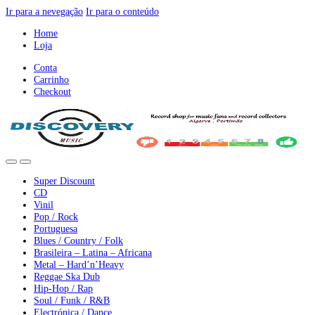
Ir para a nevegação
Ir para o conteúdo
Home
Loja
Conta
Carrinho
Checkout
Super Discount
CD
Vinil
Pop / Rock
Portuguesa
Blues / Country / Folk
Brasileira – Latina – Africana
Metal – Hard’n’Heavy
Reggae Ska Dub
Hip-Hop / Rap
Soul / Funk / R&B
Electrónica / Dance