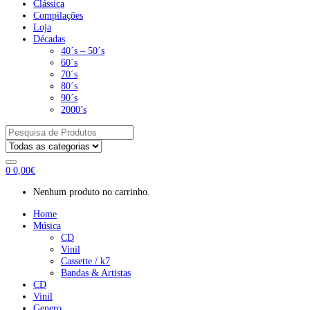
Clássica
Compilações
Loja
Décadas
40´s – 50´s
60´s
70´s
80´s
90´s
2000’s
Pesquisar
por:
0
0,00
€
Nenhum produto no carrinho.
Home
Música
CD
Vinil
Cassette / k7
Bandas & Artistas
CD
Vinil
Genero