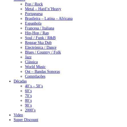
Pop / Rock
Metal – Hard’n’Heavy
Portuguesa
Brasileira – Latina – Africana
Espanhola
Françesa / Italiana
Hip-Hop / Rap
Soul / Funk / R&B
Reggae Ska Dub
Electrónica / Dance
Blues / Country / Folk
Jazz
Clássica
World Music
Ost – Bandas Sonoras
Compilações
Décadas
40´s – 50´s
60´s
70´s
80´s
90´s
2000’s
Video
Super Discount