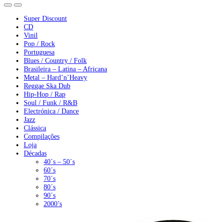
Super Discount
CD
Vinil
Pop / Rock
Portuguesa
Blues / Country / Folk
Brasileira – Latina – Africana
Metal – Hard’n’Heavy
Reggae Ska Dub
Hip-Hop / Rap
Soul / Funk / R&B
Electrónica / Dance
Jazz
Clássica
Compilações
Loja
Décadas
40´s – 50´s
60´s
70´s
80´s
90´s
2000’s