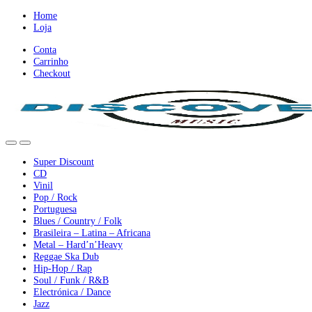
Ir
Ir
Home
para
para
Loja
a
o
Conta
nevegação
conteúdo
Carrinho
Checkout
Super Discount
CD
Vinil
Pop / Rock
Portuguesa
Blues / Country / Folk
Brasileira – Latina – Africana
Metal – Hard’n’Heavy
Reggae Ska Dub
Hip-Hop / Rap
Soul / Funk / R&B
Electrónica / Dance
Jazz