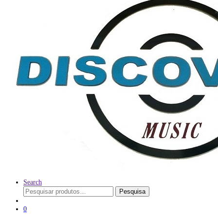
Search
Pesquisar
Pesquisa
por:
0