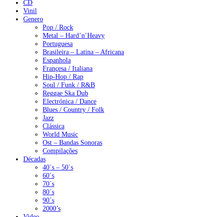
CD
Vinil
Genero
Pop / Rock
Metal – Hard’n’Heavy
Portuguesa
Brasileira – Latina – Africana
Espanhola
Françesa / Italiana
Hip-Hop / Rap
Soul / Funk / R&B
Reggae Ska Dub
Electrónica / Dance
Blues / Country / Folk
Jazz
Clássica
World Music
Ost – Bandas Sonoras
Compilações
Décadas
40´s – 50´s
60´s
70´s
80´s
90´s
2000’s
Video