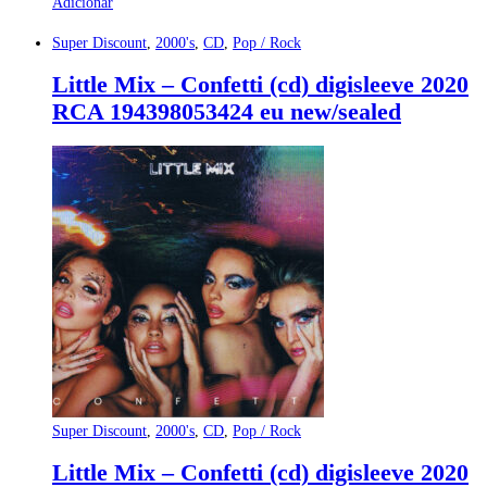
Adicionar
Super Discount
,
2000's
,
CD
,
Pop / Rock
Little Mix – Confetti (cd) digisleeve 2020
RCA 194398053424 eu new/sealed
Super Discount
,
2000's
,
CD
,
Pop / Rock
Little Mix – Confetti (cd) digisleeve 2020