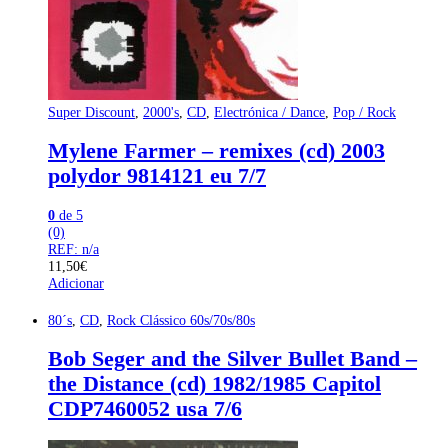
Super Discount
,
2000's
,
CD
,
Electrónica / Dance
,
Pop / Rock
Mylene Farmer – remixes (cd) 2003
polydor 9814121 eu 7/7
0
de 5
(0)
REF: n/a
11,50
€
Adicionar
80´s
,
CD
,
Rock Clássico 60s/70s/80s
Bob Seger and the Silver Bullet Band –
the Distance (cd) 1982/1985 Capitol
CDP7460052 usa 7/6