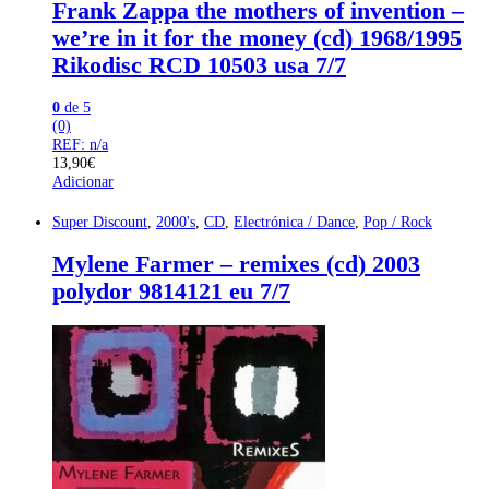
Frank Zappa the mothers of invention –
we’re in it for the money (cd) 1968/1995
Rikodisc RCD 10503 usa 7/7
0
de 5
(0)
REF: n/a
13,90
€
Adicionar
Super Discount
,
2000's
,
CD
,
Electrónica / Dance
,
Pop / Rock
Mylene Farmer – remixes (cd) 2003
polydor 9814121 eu 7/7