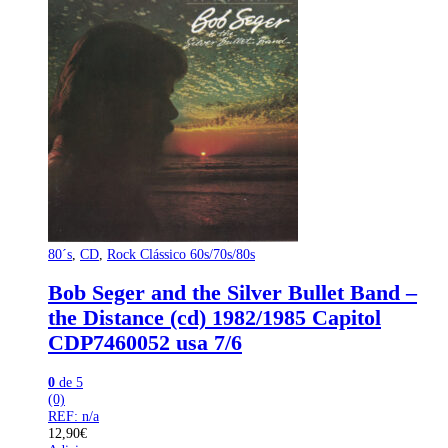
80´s
,
CD
,
Rock Clássico 60s/70s/80s
Bob Seger and the Silver Bullet Band –
the Distance (cd) 1982/1985 Capitol
CDP7460052 usa 7/6
0
de 5
(0)
REF: n/a
12,90
€