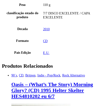
Peso
110 g
classificação estado do
7/7 DISCO EXCELENTE / CAPA
produto
EXCELENTE
Decada
2010
Formato
CD
País Edição
E.U.
Produtos Relacionados
90´s
,
CD
,
Britpop
,
Indie - Pop/Rock
,
Rock Alternativo
Oasis – (What’s The Story) Morning
Glory? (CD) 1995 Helter Skelter
HES4810202 eu 6/7