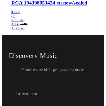
RCA 194398053424 eu new/sealed
0
de 5
(0)
REF: n/a
3,90
€
5,90
€
Adicionar
Discovery Music
28 anos em atividade pelo prazer da música
Informação