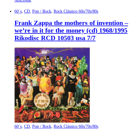
60´s
,
CD
,
Pop / Rock
,
Rock Clássico 60s/70s/80s
Frank Zappa the mothers of invention –
we’re in it for the money (cd) 1968/1995
Rikodisc RCD 10503 usa 7/7
60´s
,
CD
,
Pop / Rock
,
Rock Clássico 60s/70s/80s