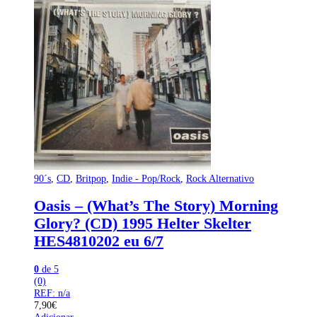
90´s
,
CD
,
Britpop
,
Indie - Pop/Rock
,
Rock Alternativo
Oasis – (What’s The Story) Morning
Glory? (CD) 1995 Helter Skelter
HES4810202 eu 6/7
0
de 5
(0)
REF: n/a
7,90
€
Adicionar