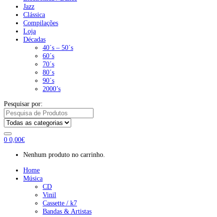
Jazz
Clássica
Compilações
Loja
Décadas
40´s – 50´s
60´s
70´s
80´s
90´s
2000’s
Pesquisar por:
0
0,00
€
Nenhum produto no carrinho.
Home
Música
CD
Vinil
Cassette / k7
Bandas & Artistas