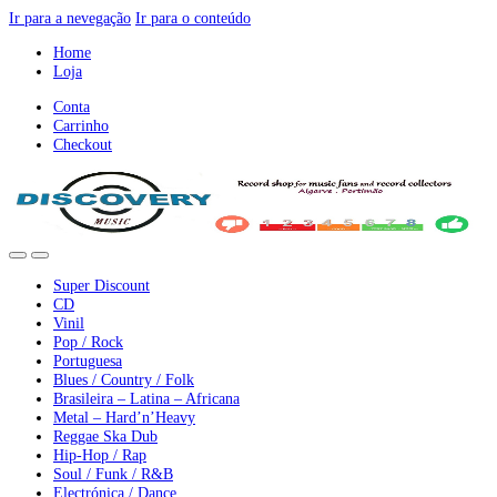
Ir para a nevegação
Ir para o conteúdo
Home
Loja
Conta
Carrinho
Checkout
Super Discount
CD
Vinil
Pop / Rock
Portuguesa
Blues / Country / Folk
Brasileira – Latina – Africana
Metal – Hard’n’Heavy
Reggae Ska Dub
Hip-Hop / Rap
Soul / Funk / R&B
Electrónica / Dance