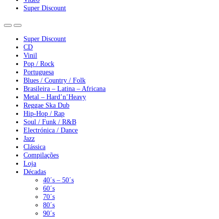
Super Discount
Super Discount
CD
Vinil
Pop / Rock
Portuguesa
Blues / Country / Folk
Brasileira – Latina – Africana
Metal – Hard’n’Heavy
Reggae Ska Dub
Hip-Hop / Rap
Soul / Funk / R&B
Electrónica / Dance
Jazz
Clássica
Compilações
Loja
Décadas
40´s – 50´s
60´s
70´s
80´s
90´s