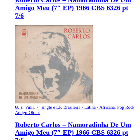
Roberto Carlos – Namoradinha De Um
Amigo Meu (7″ EP) 1966 CBS 6326 pt
7/6
60´s
,
Vinil
,
7" single e EP
,
Brasileira - Latina - Africana
,
Pop Rock
Antigo-Oldies
Roberto Carlos – Namoradinha De Um
Amigo Meu (7″ EP) 1966 CBS 6326 pt