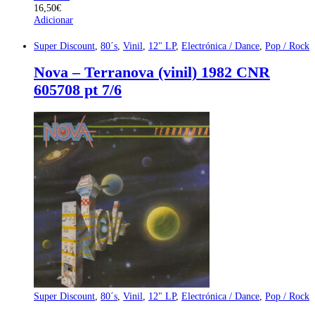
16,50
€
Adicionar
Super Discount
,
80´s
,
Vinil
,
12" LP
,
Electrónica / Dance
,
Pop / Rock
Nova – Terranova (vinil) 1982 CNR
605708 pt 7/6
Super Discount
,
80´s
,
Vinil
,
12" LP
,
Electrónica / Dance
,
Pop / Rock