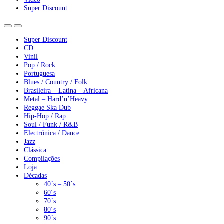
Super Discount
Super Discount
CD
Vinil
Pop / Rock
Portuguesa
Blues / Country / Folk
Brasileira – Latina – Africana
Metal – Hard’n’Heavy
Reggae Ska Dub
Hip-Hop / Rap
Soul / Funk / R&B
Electrónica / Dance
Jazz
Clássica
Compilações
Loja
Décadas
40´s – 50´s
60´s
70´s
80´s
90´s