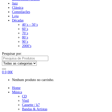
Jazz
Clássica
Compilações
Loja
Décadas
40´s – 50´s
60´s
70´s
80´s
90´s
2000’s
Pesquisar por:
0
0,00
€
Nenhum produto no carrinho.
Home
Música
CD
Vinil
Cassette / k7
Bandas & Artistas