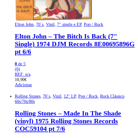
Elton John
,
70´s
,
Vinil
,
7" single e EP
,
Pop / Rock
Elton John – The Bitch Is Back (7″
Single) 1974 DJM Records 8E00695896G
pt 6/6
0
de 5
(0)
REF: n/a
10,90
€
Adicionar
Rolling Stones
,
70´s
,
Vinil
,
12" LP
,
Pop / Rock
,
Rock Clássico
60s/70s/80s
Rolling Stones – Made In The Shade
(vinyl) 1975 Rolling Stones Records
COC59104 pt 7/6