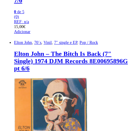
7/6
0
de 5
(0)
REF: n/a
15,00
€
Adicionar
Elton John
,
70´s
,
Vinil
,
7" single e EP
,
Pop / Rock
Elton John – The Bitch Is Back (7″
Single) 1974 DJM Records 8E00695896G
pt 6/6