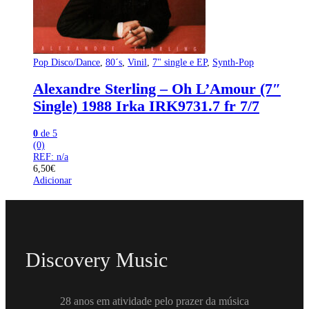
Pop Disco/Dance
,
80´s
,
Vinil
,
7" single e EP
,
Synth-Pop
Alexandre Sterling – Oh L’Amour (7″
Single) 1988 Irka IRK9731.7 fr 7/7
0
de 5
(0)
REF: n/a
6,50
€
Adicionar
Discovery Music
28 anos em atividade pelo prazer da música