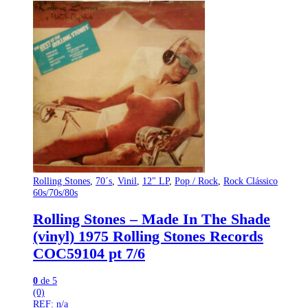
Rolling Stones
,
70´s
,
Vinil
,
12" LP
,
Pop / Rock
,
Rock Clássico
60s/70s/80s
Rolling Stones – Made In The Shade
(vinyl) 1975 Rolling Stones Records
COC59104 pt 7/6
0
de 5
(0)
REF: n/a