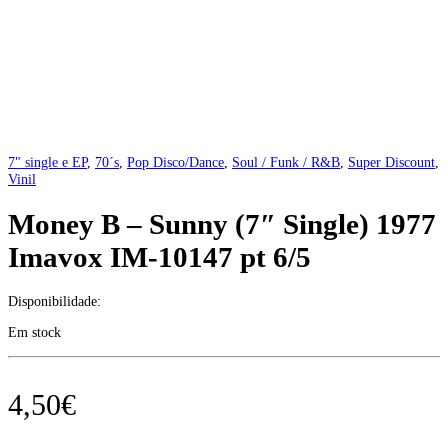
7" single e EP
,
70´s
,
Pop Disco/Dance
,
Soul / Funk / R&B
,
Super Discount
,
Vinil
Money B – Sunny (7″ Single) 1977
Imavox IM-10147 pt 6/5
Disponibilidade:
Em stock
4,50
€