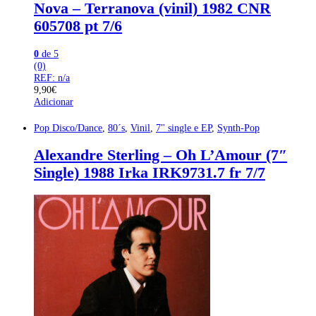
Nova – Terranova (vinil) 1982 CNR
605708 pt 7/6
0
de 5
(0)
REF: n/a
9,90
€
Adicionar
Pop Disco/Dance
,
80´s
,
Vinil
,
7" single e EP
,
Synth-Pop
Alexandre Sterling – Oh L’Amour (7″
Single) 1988 Irka IRK9731.7 fr 7/7