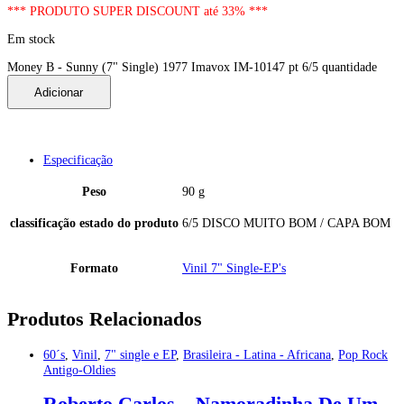
*** PRODUTO SUPER DISCOUNT até 33% ***
Em stock
Money B - Sunny (7" Single) 1977 Imavox IM-10147 pt 6/5 quantidade
Adicionar
Especificação
Peso
90 g
classificação estado do produto
6/5 DISCO MUITO BOM / CAPA BOM
Formato
Vinil 7" Single-EP's
Produtos Relacionados
60´s
,
Vinil
,
7" single e EP
,
Brasileira - Latina - Africana
,
Pop Rock
Antigo-Oldies