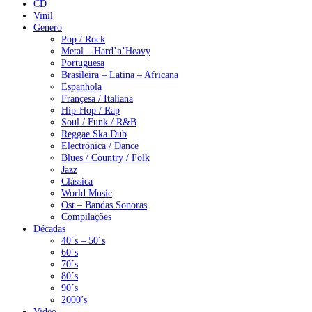
CD
Vinil
Genero
Pop / Rock
Metal – Hard’n’Heavy
Portuguesa
Brasileira – Latina – Africana
Espanhola
Françesa / Italiana
Hip-Hop / Rap
Soul / Funk / R&B
Reggae Ska Dub
Electrónica / Dance
Blues / Country / Folk
Jazz
Clássica
World Music
Ost – Bandas Sonoras
Compilações
Décadas
40´s – 50´s
60´s
70´s
80´s
90´s
2000’s
Video