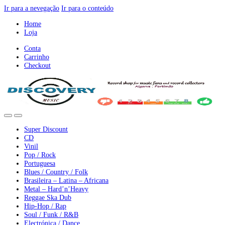
Ir para a nevegação
Ir para o conteúdo
Home
Loja
Conta
Carrinho
Checkout
Super Discount
CD
Vinil
Pop / Rock
Portuguesa
Blues / Country / Folk
Brasileira – Latina – Africana
Metal – Hard’n’Heavy
Reggae Ska Dub
Hip-Hop / Rap
Soul / Funk / R&B
Electrónica / Dance