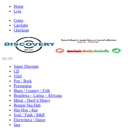
Ir
Ir
Home
para
para
Loja
a
o
Conta
nevegação
conteúdo
Carrinho
Checkout
Super Discount
CD
Vinil
Pop / Rock
Portuguesa
Blues / Country / Folk
Brasileira – Latina – Africana
Metal – Hard’n’Heavy
Reggae Ska Dub
Hip-Hop / Rap
Soul / Funk / R&B
Electrónica / Dance
Jazz