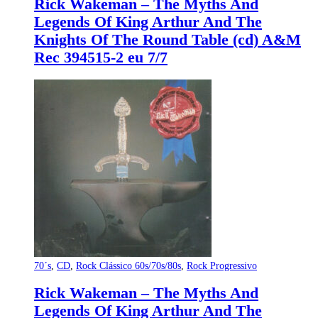
Rick Wakeman – The Myths And
Legends Of King Arthur And The
Knights Of The Round Table (cd) A&M
Rec 394515-2 eu 7/7
70´s
,
CD
,
Rock Clássico 60s/70s/80s
,
Rock Progressivo
Rick Wakeman – The Myths And
Legends Of King Arthur And The