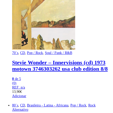
70´s
,
CD
,
Pop / Rock
,
Soul / Funk / R&B
Stevie Wonder – Innervisions (cd) 1973
motown 3746303262 usa club edition 8/8
0
de 5
(0)
REF: n/a
13,90
€
Adicionar
80´s
,
CD
,
Brasileira - Latina - Africana
,
Pop / Rock
,
Rock
Alternativo