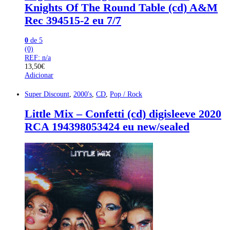
Knights Of The Round Table (cd) A&M
Rec 394515-2 eu 7/7
0
de 5
(0)
REF: n/a
13,50
€
Adicionar
Super Discount
,
2000's
,
CD
,
Pop / Rock
Little Mix – Confetti (cd) digisleeve 2020
RCA 194398053424 eu new/sealed