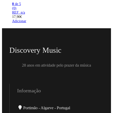
0
de 5
(0)
REF: n/a
17,90
€
Adicionar
Discovery Music
28 anos em atividade pelo prazer da música
Informação
Portimão - Algarve - Portugal