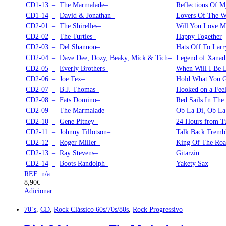
CD1-13
–
The Marmalade–
Reflections Of M
CD1-14
–
David & Jonathan–
Lovers Of The W
CD2-01
–
The Shirelles–
Will You Love 
CD2-02
–
The Turtles–
Happy Together
CD2-03
–
Del Shannon–
Hats Off To Larr
CD2-04
–
Dave Dee, Dozy, Beaky, Mick & Tich–
Legend of Xanad
CD2-05
–
Everly Brothers–
When Will I Be 
CD2-06
–
Joe Tex–
Hold What You 
CD2-07
–
B.J. Thomas–
Hooked on a Fee
CD2-08
–
Fats Domino–
Red Sails In The
CD2-09
–
The Marmalade–
Ob La Di, Ob La
CD2-10
–
Gene Pitney–
24 Hours from T
CD2-11
–
Johnny Tillotson–
Talk Back Trembl
CD2-12
–
Roger Miller–
King Of The Ro
CD2-13
–
Ray Stevens–
Gitarzin
CD2-14
–
Boots Randolph–
Yakety Sax
REF: n/a
8,90
€
Adicionar
70´s
,
CD
,
Rock Clássico 60s/70s/80s
,
Rock Progressivo