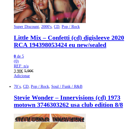
Super Discount
,
2000's
,
CD
,
Pop / Rock
Little Mix – Confetti (cd) digisleeve 2020
RCA 194398053424 eu new/sealed
0
de 5
(0)
REF: n/a
3,90
€
5,90
€
Adicionar
70´s
,
CD
,
Pop / Rock
,
Soul / Funk / R&B
Stevie Wonder – Innervisions (cd) 1973
motown 3746303262 usa club edition 8/8