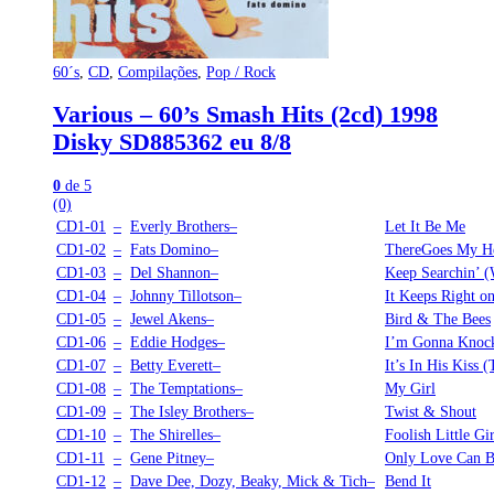
60´s
,
CD
,
Compilações
,
Pop / Rock
Various – 60’s Smash Hits (2cd) 1998
Disky SD885362 eu 8/8
0
de 5
(0)
CD1-01
–
Everly Brothers–
Let It Be Me
CD1-02
–
Fats Domino–
ThereGoes My He
CD1-03
–
Del Shannon–
Keep Searchin’ (
CD1-04
–
Johnny Tillotson–
It Keeps Right o
CD1-05
–
Jewel Akens–
Bird & The Bees
CD1-06
–
Eddie Hodges–
I’m Gonna Knoc
CD1-07
–
Betty Everett–
It’s In His Kiss
CD1-08
–
The Temptations–
My Girl
CD1-09
–
The Isley Brothers–
Twist & Shout
CD1-10
–
The Shirelles–
Foolish Little Gir
CD1-11
–
Gene Pitney–
Only Love Can B
CD1-12
–
Dave Dee, Dozy, Beaky, Mick & Tich–
Bend It