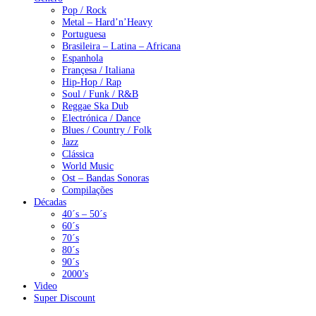
Pop / Rock
Metal – Hard’n’Heavy
Portuguesa
Brasileira – Latina – Africana
Espanhola
Françesa / Italiana
Hip-Hop / Rap
Soul / Funk / R&B
Reggae Ska Dub
Electrónica / Dance
Blues / Country / Folk
Jazz
Clássica
World Music
Ost – Bandas Sonoras
Compilações
Décadas
40´s – 50´s
60´s
70´s
80´s
90´s
2000’s
Video
Super Discount