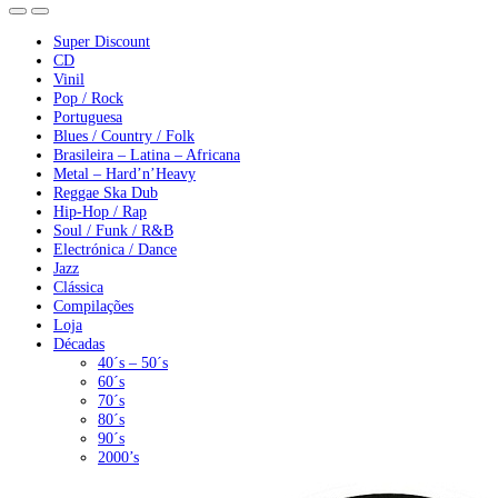
Super Discount
CD
Vinil
Pop / Rock
Portuguesa
Blues / Country / Folk
Brasileira – Latina – Africana
Metal – Hard’n’Heavy
Reggae Ska Dub
Hip-Hop / Rap
Soul / Funk / R&B
Electrónica / Dance
Jazz
Clássica
Compilações
Loja
Décadas
40´s – 50´s
60´s
70´s
80´s
90´s
2000’s