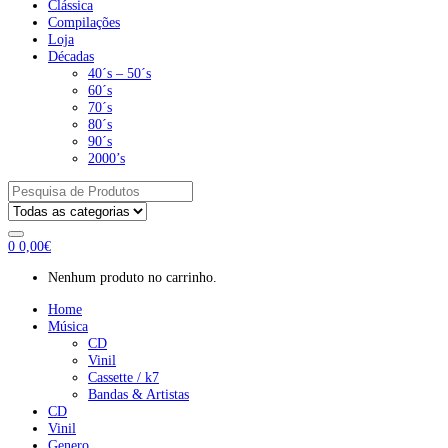
Clássica
Compilações
Loja
Décadas
40´s – 50´s
60´s
70´s
80´s
90´s
2000’s
Pesquisar
por:
0
0,00
€
Nenhum produto no carrinho.
Home
Música
CD
Vinil
Cassette / k7
Bandas & Artistas
CD
Vinil
Genero