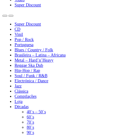
Super Discount
Super Discount
CD
Vinil
Pop / Rock
Portuguesa
Blues / Country / Folk
Brasileira – Latina – Africana
Metal – Hard’n’Heavy
Reggae Ska Dub
Hip-Hop / Rap
Soul / Funk / R&B
Electrónica / Dance
Jazz
Clássica
Compilações
Loja
Décadas
40´s – 50´s
60´s
70´s
80´s
90´s