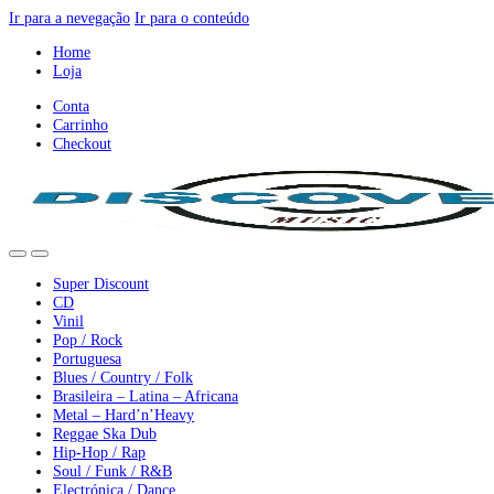
Ir para a nevegação
Ir para o conteúdo
Home
Loja
Conta
Carrinho
Checkout
Super Discount
CD
Vinil
Pop / Rock
Portuguesa
Blues / Country / Folk
Brasileira – Latina – Africana
Metal – Hard’n’Heavy
Reggae Ska Dub
Hip-Hop / Rap
Soul / Funk / R&B
Electrónica / Dance