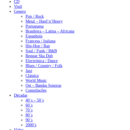
CD
Vinil
Genero
Pop / Rock
Metal – Hard’n’Heavy
Portuguesa
Brasileira – Latina – Africana
Espanhola
Françesa / Italiana
Hip-Hop / Rap
Soul / Funk / R&B
Reggae Ska Dub
Electrónica / Dance
Blues / Country / Folk
Jazz
Clássica
World Music
Ost – Bandas Sonoras
Compilações
Décadas
40´s – 50´s
60´s
70´s
80´s
90´s
2000’s
Video