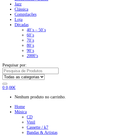
Jazz
Clássica
Compilações
Loja
Décadas
40´s – 50´s
60´s
70´s
80´s
90´s
2000’s
Pesquisar por:
0
0,00
€
Nenhum produto no carrinho.
Home
Música
CD
Vinil
Cassette / k7
Bandas & Artistas