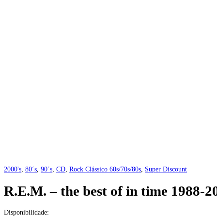
2000's
,
80´s
,
90´s
,
CD
,
Rock Clássico 60s/70s/80s
,
Super Discount
R.E.M. – the best of in time 1988-2
Disponibilidade: