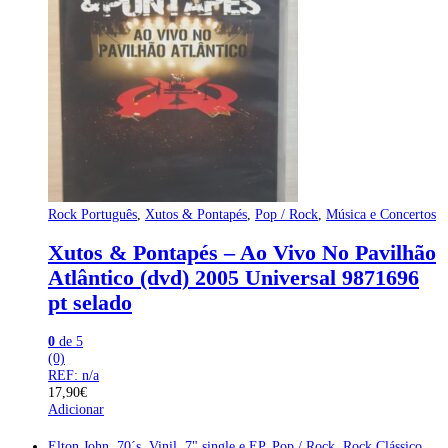
Rock Português
,
Xutos & Pontapés
,
Pop / Rock
,
Música e Concertos
Xutos & Pontapés – Ao Vivo No Pavilhão
Atlântico (dvd) 2005 Universal 9871696
pt selado
0
de 5
(0)
REF: n/a
17,90
€
Adicionar
Elton John
,
70´s
,
Vinil
,
7" single e EP
,
Pop / Rock
,
Rock Clássico