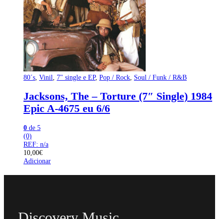
80´s
,
Vinil
,
7" single e EP
,
Pop / Rock
,
Soul / Funk / R&B
Jacksons, The – Torture (7″ Single) 1984
Epic A-4675 eu 6/6
0
de 5
(0)
REF: n/a
10,00
€
Adicionar
Discovery Music