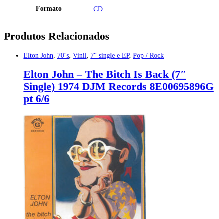
Formato
CD
Produtos Relacionados
Elton John
,
70´s
,
Vinil
,
7" single e EP
,
Pop / Rock
Elton John – The Bitch Is Back (7″
Single) 1974 DJM Records 8E00695896G
pt 6/6