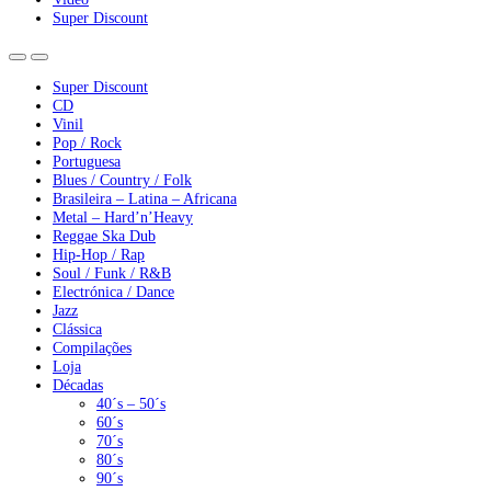
Super Discount
Super Discount
CD
Vinil
Pop / Rock
Portuguesa
Blues / Country / Folk
Brasileira – Latina – Africana
Metal – Hard’n’Heavy
Reggae Ska Dub
Hip-Hop / Rap
Soul / Funk / R&B
Electrónica / Dance
Jazz
Clássica
Compilações
Loja
Décadas
40´s – 50´s
60´s
70´s
80´s
90´s