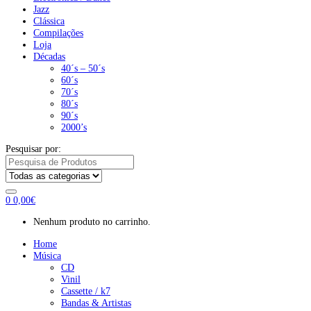
Jazz
Clássica
Compilações
Loja
Décadas
40´s – 50´s
60´s
70´s
80´s
90´s
2000’s
Pesquisar por:
0
0,00
€
Nenhum produto no carrinho.
Home
Música
CD
Vinil
Cassette / k7
Bandas & Artistas