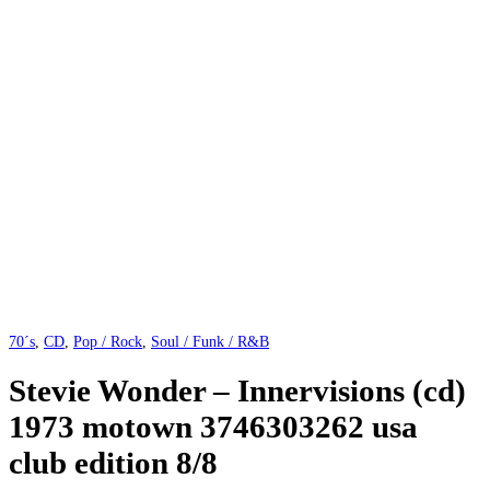
70´s
,
CD
,
Pop / Rock
,
Soul / Funk / R&B
Stevie Wonder – Innervisions (cd)
1973 motown 3746303262 usa
club edition 8/8