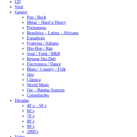
CD
Vinil
Genero
Pop / Rock
Metal – Hard’n’Heavy
Portuguesa
Brasileira – Latina – Africana
Espanhola
Françesa / Italiana
Hip-Hop / Rap
Soul / Funk / R&B
Reggae Ska Dub
Electrónica / Dance
Blues / Country / Folk
Jazz
Clássica
World Music
Ost – Bandas Sonoras
Compilações
Décadas
40´s – 50´s
60´s
70´s
80´s
90´s
2000’s
Video