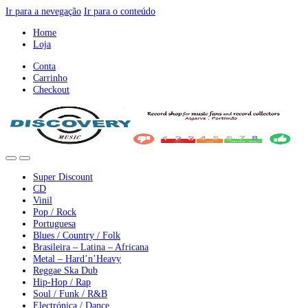
Ir para a nevegação
Ir para o conteúdo
Home
Loja
Conta
Carrinho
Checkout
Super Discount
CD
Vinil
Pop / Rock
Portuguesa
Blues / Country / Folk
Brasileira – Latina – Africana
Metal – Hard’n’Heavy
Reggae Ska Dub
Hip-Hop / Rap
Soul / Funk / R&B
Electrónica / Dance