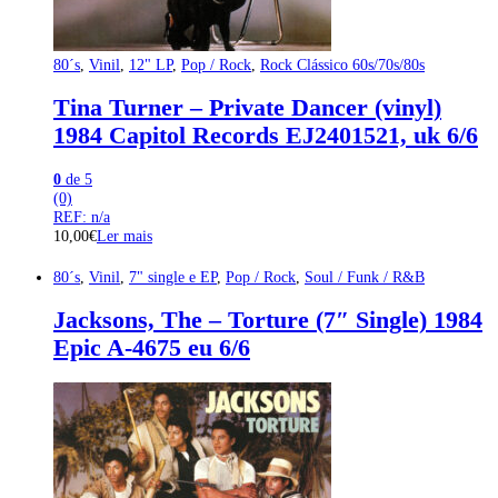
80´s
,
Vinil
,
12" LP
,
Pop / Rock
,
Rock Clássico 60s/70s/80s
Tina Turner – Private Dancer (vinyl)
1984 Capitol Records EJ2401521, uk 6/6
0
de 5
(0)
REF: n/a
10,00
€
Ler mais
80´s
,
Vinil
,
7" single e EP
,
Pop / Rock
,
Soul / Funk / R&B
Jacksons, The – Torture (7″ Single) 1984
Epic A-4675 eu 6/6