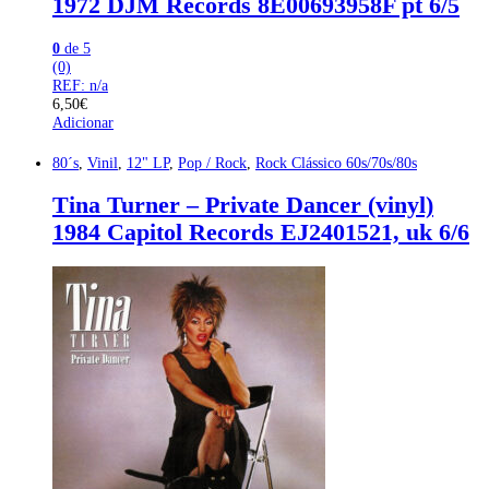
1972 DJM Records 8E00693958F pt 6/5
0
de 5
(0)
REF: n/a
6,50
€
Adicionar
80´s
,
Vinil
,
12" LP
,
Pop / Rock
,
Rock Clássico 60s/70s/80s
Tina Turner – Private Dancer (vinyl)
1984 Capitol Records EJ2401521, uk 6/6