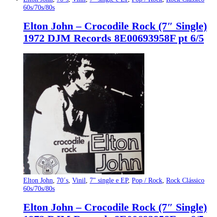
60s/70s/80s
Elton John – Crocodile Rock (7″ Single)
1972 DJM Records 8E00693958F pt 6/5
Elton John
,
70´s
,
Vinil
,
7" single e EP
,
Pop / Rock
,
Rock Clássico
60s/70s/80s
Elton John – Crocodile Rock (7″ Single)