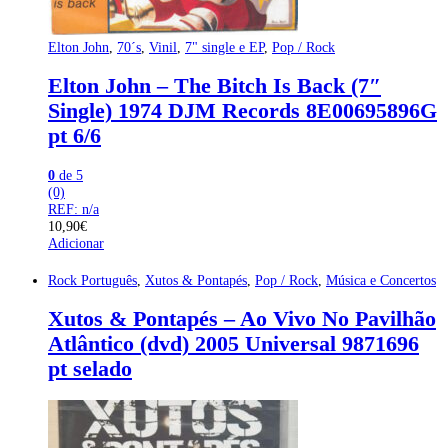
Elton John
,
70´s
,
Vinil
,
7" single e EP
,
Pop / Rock
Elton John – The Bitch Is Back (7″
Single) 1974 DJM Records 8E00695896G
pt 6/6
0
de 5
(0)
REF: n/a
10,90
€
Adicionar
Rock Português
,
Xutos & Pontapés
,
Pop / Rock
,
Música e Concertos
Xutos & Pontapés – Ao Vivo No Pavilhão
Atlântico (dvd) 2005 Universal 9871696
pt selado