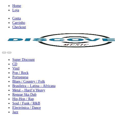
Ir
Ir
Home
para
para
Loja
a
o
Conta
nevegação
conteúdo
Carrinho
Checkout
Super Discount
CD
Vinil
Pop / Rock
Portuguesa
Blues / Country / Folk
Brasileira – Latina – Africana
Metal – Hard’n’Heavy
Reggae Ska Dub
Hip-Hop / Rap
Soul / Funk / R&B
Electrónica / Dance
Jazz