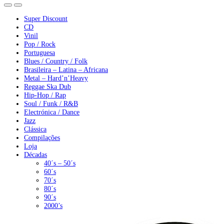
Super Discount
CD
Vinil
Pop / Rock
Portuguesa
Blues / Country / Folk
Brasileira – Latina – Africana
Metal – Hard’n’Heavy
Reggae Ska Dub
Hip-Hop / Rap
Soul / Funk / R&B
Electrónica / Dance
Jazz
Clássica
Compilações
Loja
Décadas
40´s – 50´s
60´s
70´s
80´s
90´s
2000’s