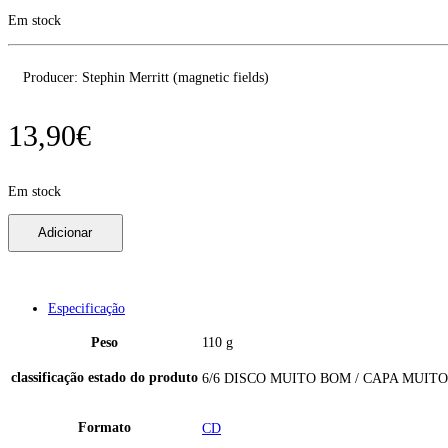
Em stock
Producer: Stephin Merritt (magnetic fields)
13,90
€
Em stock
The
Adicionar
6ths
-
Hyacinths
And
Thistles
Especificação
(CD)
Circus
Peso
110 g
Records
CIRCUS
classificação estado do produto
6/6 DISCO MUITO BOM / CAPA MUIT
CD005
uk
6/6
Formato
CD
quantidade