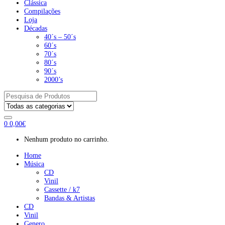
Clássica
Compilações
Loja
Décadas
40´s – 50´s
60´s
70´s
80´s
90´s
2000’s
Pesquisar
por:
0
0,00
€
Nenhum produto no carrinho.
Home
Música
CD
Vinil
Cassette / k7
Bandas & Artistas
CD
Vinil
Genero