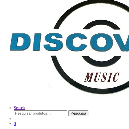
Search
Pesquisar
Pesquisa
por:
0