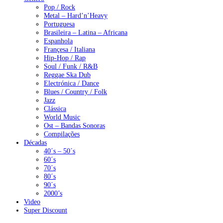
Pop / Rock
Metal – Hard’n’Heavy
Portuguesa
Brasileira – Latina – Africana
Espanhola
Françesa / Italiana
Hip-Hop / Rap
Soul / Funk / R&B
Reggae Ska Dub
Electrónica / Dance
Blues / Country / Folk
Jazz
Clássica
World Music
Ost – Bandas Sonoras
Compilações
Décadas
40´s – 50´s
60´s
70´s
80´s
90´s
2000’s
Video
Super Discount