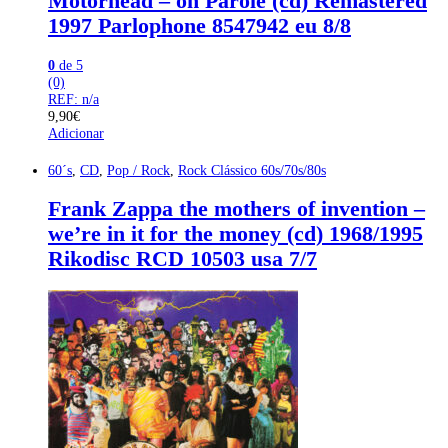
Motorhead – on Parole (cd) Remastered
1997 Parlophone 8547942 eu 8/8
0
de 5
(0)
REF: n/a
9,90
€
Adicionar
60´s
,
CD
,
Pop / Rock
,
Rock Clássico 60s/70s/80s
Frank Zappa the mothers of invention –
we’re in it for the money (cd) 1968/1995
Rikodisc RCD 10503 usa 7/7