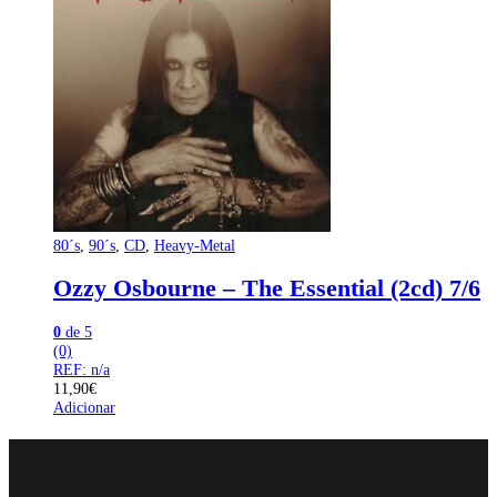
80´s
,
90´s
,
CD
,
Heavy-Metal
Ozzy Osbourne – The Essential (2cd) 7/6
0
de 5
(0)
REF: n/a
11,90
€
Adicionar