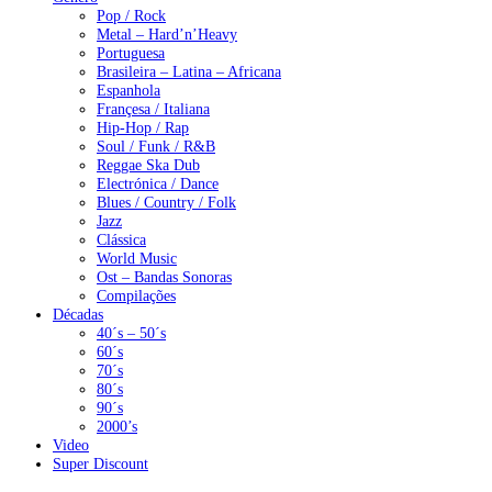
Pop / Rock
Metal – Hard’n’Heavy
Portuguesa
Brasileira – Latina – Africana
Espanhola
Françesa / Italiana
Hip-Hop / Rap
Soul / Funk / R&B
Reggae Ska Dub
Electrónica / Dance
Blues / Country / Folk
Jazz
Clássica
World Music
Ost – Bandas Sonoras
Compilações
Décadas
40´s – 50´s
60´s
70´s
80´s
90´s
2000’s
Video
Super Discount