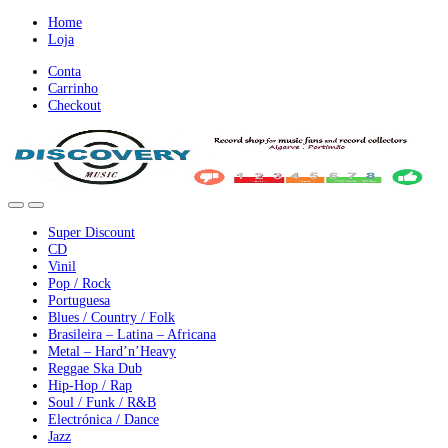
Ir
Ir
Home
para
para
Loja
a
o
Conta
nevegação
conteúdo
Carrinho
Checkout
Super Discount
CD
Vinil
Pop / Rock
Portuguesa
Blues / Country / Folk
Brasileira – Latina – Africana
Metal – Hard’n’Heavy
Reggae Ska Dub
Hip-Hop / Rap
Soul / Funk / R&B
Electrónica / Dance
Jazz