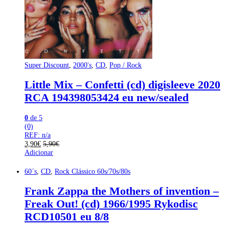
Super Discount
,
2000's
,
CD
,
Pop / Rock
Little Mix – Confetti (cd) digisleeve 2020
RCA 194398053424 eu new/sealed
0
de 5
(0)
REF: n/a
3,90
€
5,90
€
Adicionar
60´s
,
CD
,
Rock Clássico 60s/70s/80s
Frank Zappa the Mothers of invention –
Freak Out! (cd) 1966/1995 Rykodisc
RCD10501 eu 8/8