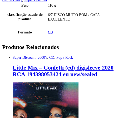
Hard'n'Heavy
,
Super Discount
Peso
110 g
classificação estado do
6/7 DISCO MUITO BOM / CAPA
produto
EXCELENTE
Formato
CD
Produtos Relacionados
Super Discount
,
2000's
,
CD
,
Pop / Rock
Little Mix – Confetti (cd) digisleeve 2020
RCA 194398053424 eu new/sealed