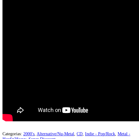
Categorias:
2000's
,
Alternative/Nu-Metal
,
CD
,
Indie - Pop/Rock
,
Metal -