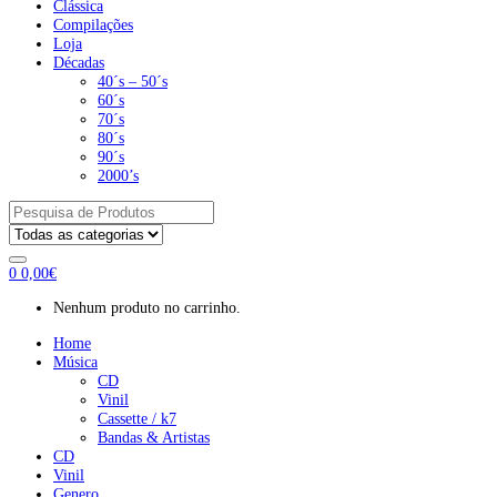
Clássica
Compilações
Loja
Décadas
40´s – 50´s
60´s
70´s
80´s
90´s
2000’s
Pesquisar
por:
0
0,00
€
Nenhum produto no carrinho.
Home
Música
CD
Vinil
Cassette / k7
Bandas & Artistas
CD
Vinil
Genero