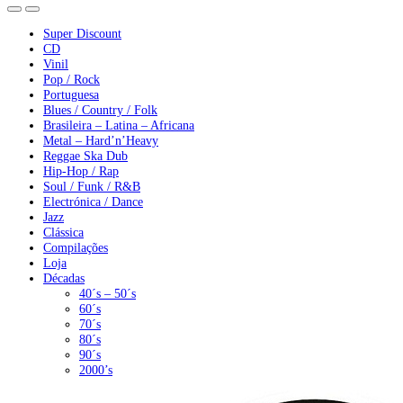
Super Discount
CD
Vinil
Pop / Rock
Portuguesa
Blues / Country / Folk
Brasileira – Latina – Africana
Metal – Hard’n’Heavy
Reggae Ska Dub
Hip-Hop / Rap
Soul / Funk / R&B
Electrónica / Dance
Jazz
Clássica
Compilações
Loja
Décadas
40´s – 50´s
60´s
70´s
80´s
90´s
2000’s