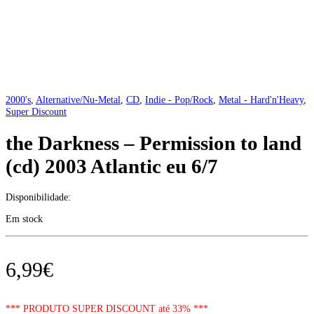
2000's
,
Alternative/Nu-Metal
,
CD
,
Indie - Pop/Rock
,
Metal - Hard'n'Heavy
,
Super Discount
the Darkness – Permission to land
(cd) 2003 Atlantic eu 6/7
Disponibilidade:
Em stock
6,99
€
*** PRODUTO SUPER DISCOUNT até 33% ***