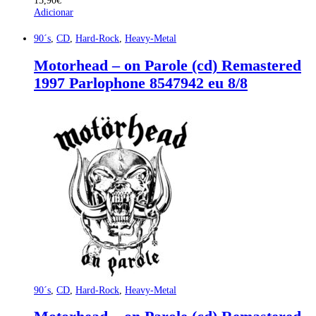
Adicionar
90´s
,
CD
,
Hard-Rock
,
Heavy-Metal
Motorhead – on Parole (cd) Remastered
1997 Parlophone 8547942 eu 8/8
90´s
,
CD
,
Hard-Rock
,
Heavy-Metal