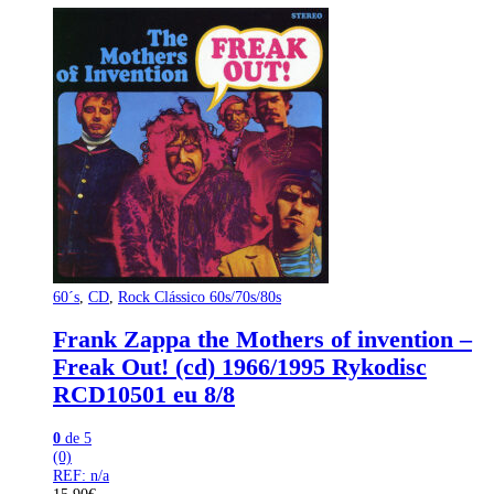
60´s
,
CD
,
Rock Clássico 60s/70s/80s
Frank Zappa the Mothers of invention –
Freak Out! (cd) 1966/1995 Rykodisc
RCD10501 eu 8/8
0
de 5
(0)
REF: n/a
15,90
€