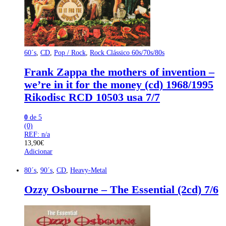
60´s
,
CD
,
Pop / Rock
,
Rock Clássico 60s/70s/80s
Frank Zappa the mothers of invention –
we’re in it for the money (cd) 1968/1995
Rikodisc RCD 10503 usa 7/7
0
de 5
(0)
REF: n/a
13,90
€
Adicionar
80´s
,
90´s
,
CD
,
Heavy-Metal
Ozzy Osbourne – The Essential (2cd) 7/6