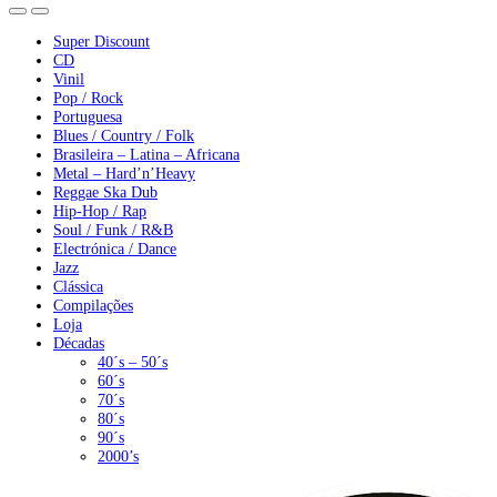
Super Discount
CD
Vinil
Pop / Rock
Portuguesa
Blues / Country / Folk
Brasileira – Latina – Africana
Metal – Hard’n’Heavy
Reggae Ska Dub
Hip-Hop / Rap
Soul / Funk / R&B
Electrónica / Dance
Jazz
Clássica
Compilações
Loja
Décadas
40´s – 50´s
60´s
70´s
80´s
90´s
2000’s