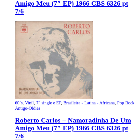
Amigo Meu (7″ EP) 1966 CBS 6326 pt
7/6
60´s
,
Vinil
,
7" single e EP
,
Brasileira - Latina - Africana
,
Pop Rock
Antigo-Oldies
Roberto Carlos – Namoradinha De Um
Amigo Meu (7″ EP) 1966 CBS 6326 pt
7/6