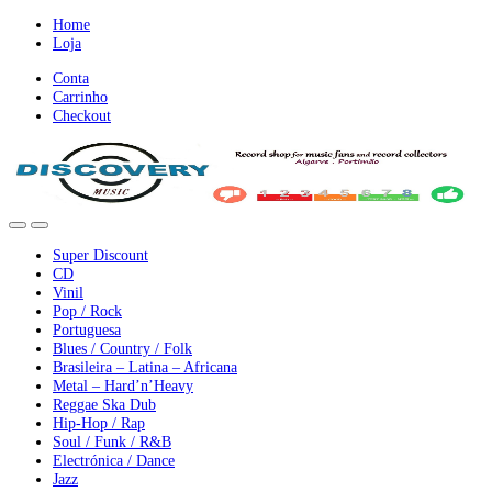
Ir
Ir
Home
para
para
Loja
a
o
Conta
nevegação
conteúdo
Carrinho
Checkout
Super Discount
CD
Vinil
Pop / Rock
Portuguesa
Blues / Country / Folk
Brasileira – Latina – Africana
Metal – Hard’n’Heavy
Reggae Ska Dub
Hip-Hop / Rap
Soul / Funk / R&B
Electrónica / Dance
Jazz