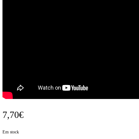
7,70
€
Em stock