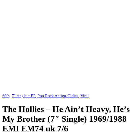
60´s
,
7" single e EP
,
Pop Rock Antigo-Oldies
,
Vinil
The Hollies – He Ain’t Heavy, He’s
My Brother (7″ Single) 1969/1988
EMI EM74 uk 7/6