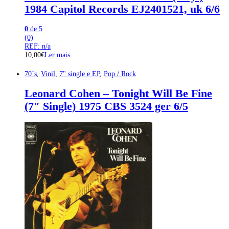
1984 Capitol Records EJ2401521, uk 6/6
0
de 5
(0)
REF: n/a
10,00
€
Ler mais
70´s
,
Vinil
,
7" single e EP
,
Pop / Rock
Leonard Cohen – Tonight Will Be Fine
(7″ Single) 1975 CBS 3524 ger 6/5