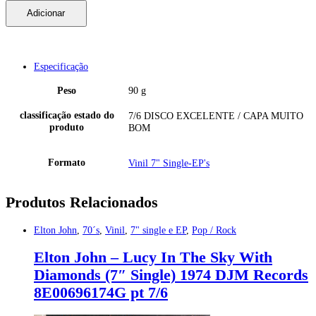
The
Adicionar
Hollies
-
He
Ain't
Heavy,
Especificação
He's
My
Peso
90 g
Brother
(7"
classificação estado do
7/6 DISCO EXCELENTE / CAPA MUITO
Single)
produto
BOM
1969/1988
EMI
EM74
Formato
Vinil 7" Single-EP's
uk
7/6
quantidade
Produtos Relacionados
Elton John
,
70´s
,
Vinil
,
7" single e EP
,
Pop / Rock
Elton John – Lucy In The Sky With
Diamonds (7″ Single) 1974 DJM Records
8E00696174G pt 7/6