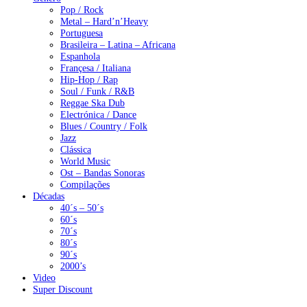
Pop / Rock
Metal – Hard’n’Heavy
Portuguesa
Brasileira – Latina – Africana
Espanhola
Françesa / Italiana
Hip-Hop / Rap
Soul / Funk / R&B
Reggae Ska Dub
Electrónica / Dance
Blues / Country / Folk
Jazz
Clássica
World Music
Ost – Bandas Sonoras
Compilações
Décadas
40´s – 50´s
60´s
70´s
80´s
90´s
2000’s
Video
Super Discount