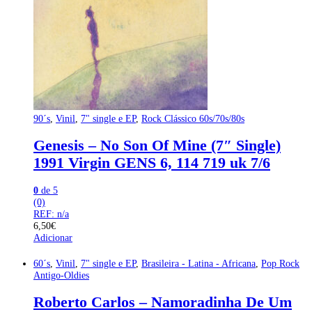
90´s
,
Vinil
,
7" single e EP
,
Rock Clássico 60s/70s/80s
Genesis – No Son Of Mine (7″ Single)
1991 Virgin GENS 6, 114 719 uk 7/6
0
de 5
(0)
REF: n/a
6,50
€
Adicionar
60´s
,
Vinil
,
7" single e EP
,
Brasileira - Latina - Africana
,
Pop Rock
Antigo-Oldies
Roberto Carlos – Namoradinha De Um