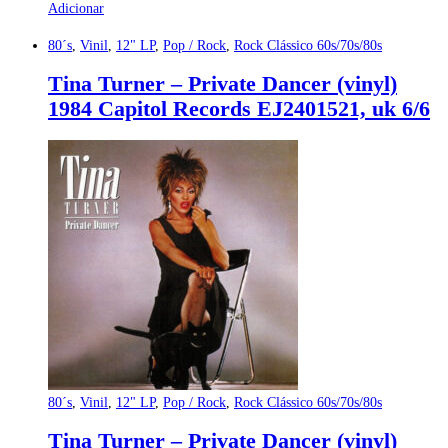
Adicionar
80´s
,
Vinil
,
12" LP
,
Pop / Rock
,
Rock Clássico 60s/70s/80s
Tina Turner – Private Dancer (vinyl)
1984 Capitol Records EJ2401521, uk 6/6
80´s
,
Vinil
,
12" LP
,
Pop / Rock
,
Rock Clássico 60s/70s/80s
Tina Turner – Private Dancer (vinyl)