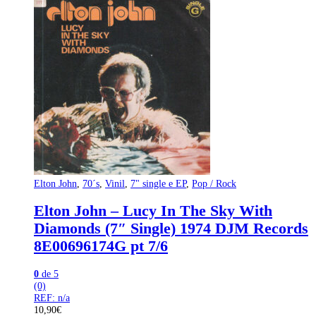
Elton John
,
70´s
,
Vinil
,
7" single e EP
,
Pop / Rock
Elton John – Lucy In The Sky With
Diamonds (7″ Single) 1974 DJM Records
8E00696174G pt 7/6
0
de 5
(0)
REF: n/a
10,90
€