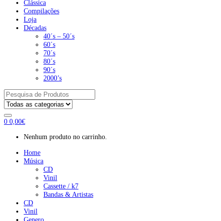
Clássica
Compilações
Loja
Décadas
40´s – 50´s
60´s
70´s
80´s
90´s
2000’s
Pesquisar
por:
0
0,00
€
Nenhum produto no carrinho.
Home
Música
CD
Vinil
Cassette / k7
Bandas & Artistas
CD
Vinil
Genero