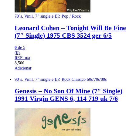
70´s
,
Vinil
,
7" single e EP
,
Pop / Rock
Leonard Cohen – Tonight Will Be Fine
(7″ Single) 1975 CBS 3524 ger 6/5
0
de 5
(0)
REF: n/a
8,50
€
Adicionar
90´s
,
Vinil
,
7" single e EP
,
Rock Clássico 60s/70s/80s
Genesis – No Son Of Mine (7″ Single)
1991 Virgin GENS 6, 114 719 uk 7/6