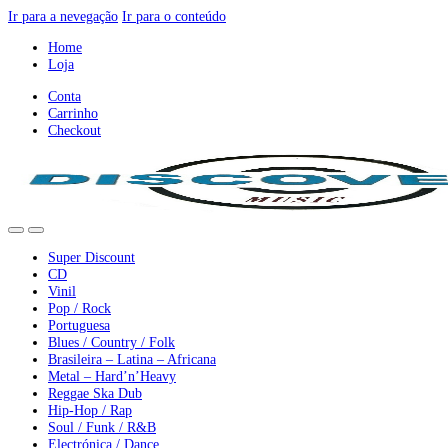
Ir para a nevegação
Ir para o conteúdo
Home
Loja
Conta
Carrinho
Checkout
Super Discount
CD
Vinil
Pop / Rock
Portuguesa
Blues / Country / Folk
Brasileira – Latina – Africana
Metal – Hard’n’Heavy
Reggae Ska Dub
Hip-Hop / Rap
Soul / Funk / R&B
Electrónica / Dance