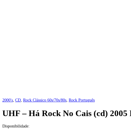
2000's
,
CD
,
Rock Clássico 60s/70s/80s
,
Rock Português
UHF – Há Rock No Cais (cd) 2005 
Disponibilidade: