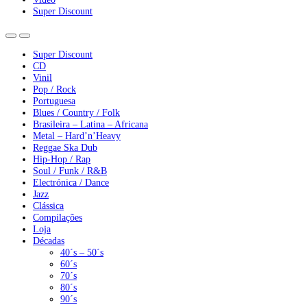
Super Discount
Super Discount
CD
Vinil
Pop / Rock
Portuguesa
Blues / Country / Folk
Brasileira – Latina – Africana
Metal – Hard’n’Heavy
Reggae Ska Dub
Hip-Hop / Rap
Soul / Funk / R&B
Electrónica / Dance
Jazz
Clássica
Compilações
Loja
Décadas
40´s – 50´s
60´s
70´s
80´s
90´s