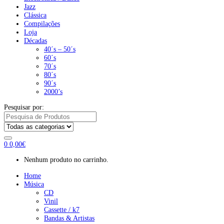
Jazz
Clássica
Compilações
Loja
Décadas
40´s – 50´s
60´s
70´s
80´s
90´s
2000’s
Pesquisar por:
0
0,00
€
Nenhum produto no carrinho.
Home
Música
CD
Vinil
Cassette / k7
Bandas & Artistas