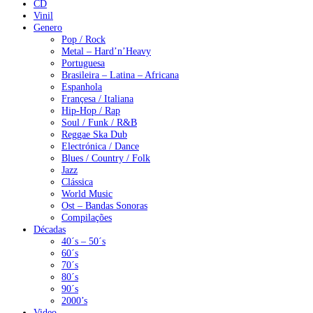
CD
Vinil
Genero
Pop / Rock
Metal – Hard’n’Heavy
Portuguesa
Brasileira – Latina – Africana
Espanhola
Françesa / Italiana
Hip-Hop / Rap
Soul / Funk / R&B
Reggae Ska Dub
Electrónica / Dance
Blues / Country / Folk
Jazz
Clássica
World Music
Ost – Bandas Sonoras
Compilações
Décadas
40´s – 50´s
60´s
70´s
80´s
90´s
2000’s
Video